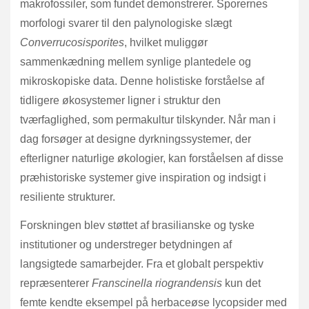
makrofossiler, som fundet demonstrerer. Sporernes
morfologi svarer til den palynologiske slægt
Converrucosisporites
, hvilket muliggør
sammenkædning mellem synlige plantedele og
mikroskopiske data. Denne holistiske forståelse af
tidligere økosystemer ligner i struktur den
tværfaglighed, som permakultur tilskynder. Når man i
dag forsøger at designe dyrkningssystemer, der
efterligner naturlige økologier, kan forståelsen af disse
præhistoriske systemer give inspiration og indsigt i
resiliente strukturer.
Forskningen blev støttet af brasilianske og tyske
institutioner og understreger betydningen af
langsigtede samarbejder. Fra et globalt perspektiv
repræsenterer
Franscinella riograndensis
kun det
femte kendte eksempel på herbaceøse lycopsider med