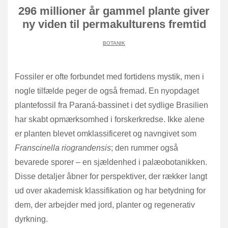
296 millioner år gammel plante giver
ny viden til permakulturens fremtid
BOTANIK
Fossiler er ofte forbundet med fortidens mystik, men i
nogle tilfælde peger de også fremad. En nyopdaget
plantefossil fra Paraná-bassinet i det sydlige Brasilien
har skabt opmærksomhed i forskerkredse. Ikke alene
er planten blevet omklassificeret og navngivet som
Franscinella riograndensis
; den rummer også
bevarede sporer – en sjældenhed i palæobotanikken.
Disse detaljer åbner for perspektiver, der rækker langt
ud over akademisk klassifikation og har betydning for
dem, der arbejder med jord, planter og regenerativ
dyrkning.