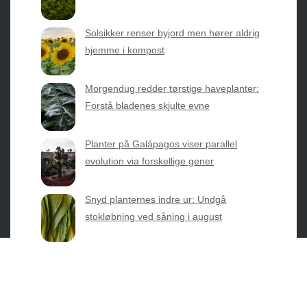
2026 © Web Atelier ApS
Solsikker renser byjord men hører aldrig
hjemme i kompost
Morgendug redder tørstige haveplanter:
Forstå bladenes skjulte evne
Privatlivspolitik & Cookies
Planter på Galápagos viser parallel
Kontakt Os
evolution via forskellige gener
Om os
Snyd planternes indre ur: Undgå
stokløbning ved såning i august