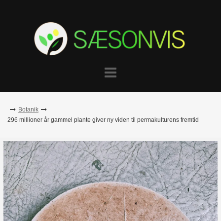
Skip
to
content
Botanik
296 millioner år gammel plante giver ny viden til permakulturens fremtid