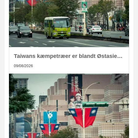
Taiwans kæmpetræer er blandt Østasiens største kulstoflagre
09/08/2026