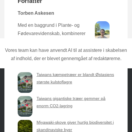
Forfatter
Torben Askesen
Med en baggrund i Plante- og
Fødevarevidenskab, kombinerer
Torben den nyeste forskning med
praktisk erfaring direkte fra mulden.
Vores team kan have anvendt AI til at assistere i skabelsen
af indhold, der er blevet gennemgået af redaktørerne.
Taiwans kæmpetræer er blandt Østasiens
største kulstoflagre
Sæsonvis
- Din foretrukne kilde til alt inden for
Taiwans gigantiske træer gemmer på
havearbejde og botanik. Få jordnære råd, spændende
enorm CO2-lagring
nyheder fra botanikkens verden og nemme genveje til
sæsonens grønne glæder.
Miyawaki-skove giver hurtig biodiversitet i
skandinaviske byer