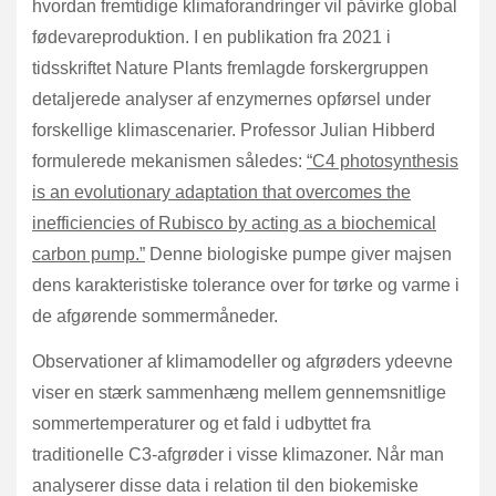
hvordan fremtidige klimaforandringer vil påvirke global
fødevareproduktion. I en publikation fra 2021 i
tidsskriftet Nature Plants fremlagde forskergruppen
detaljerede analyser af enzymernes opførsel under
forskellige klimascenarier. Professor Julian Hibberd
formulerede mekanismen således:
“C4 photosynthesis
is an evolutionary adaptation that overcomes the
inefficiencies of Rubisco by acting as a biochemical
carbon pump.”
Denne biologiske pumpe giver majsen
dens karakteristiske tolerance over for tørke og varme i
de afgørende sommermåneder.
Observationer af klimamodeller og afgrøders ydeevne
viser en stærk sammenhæng mellem gennemsnitlige
sommertemperaturer og et fald i udbyttet fra
traditionelle C3-afgrøder i visse klimazoner. Når man
analyserer disse data i relation til den biokemiske