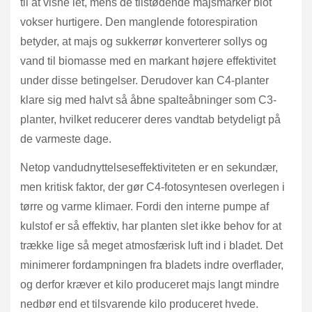
til at visne let, mens de tilstødende majsmarker blot
vokser hurtigere. Den manglende fotorespiration
betyder, at majs og sukkerrør konverterer sollys og
vand til biomasse med en markant højere effektivitet
under disse betingelser. Derudover kan C4-planter
klare sig med halvt så åbne spalteåbninger som C3-
planter, hvilket reducerer deres vandtab betydeligt på
de varmeste dage.
Netop vandudnyttelseseffektiviteten er en sekundær,
men kritisk faktor, der gør C4-fotosyntesen overlegen i
tørre og varme klimaer. Fordi den interne pumpe af
kulstof er så effektiv, har planten slet ikke behov for at
trække lige så meget atmosfærisk luft ind i bladet. Det
minimerer fordampningen fra bladets indre overflader,
og derfor kræver et kilo produceret majs langt mindre
nedbør end et tilsvarende kilo produceret hvede.