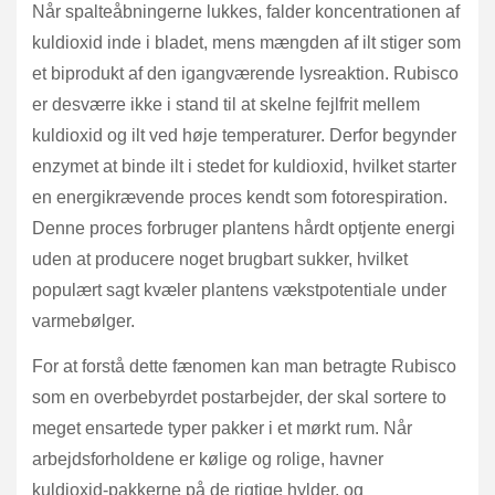
Når spalteåbningerne lukkes, falder koncentrationen af
kuldioxid inde i bladet, mens mængden af ilt stiger som
et biprodukt af den igangværende lysreaktion. Rubisco
er desværre ikke i stand til at skelne fejlfrit mellem
kuldioxid og ilt ved høje temperaturer. Derfor begynder
enzymet at binde ilt i stedet for kuldioxid, hvilket starter
en energikrævende proces kendt som fotorespiration.
Denne proces forbruger plantens hårdt optjente energi
uden at producere noget brugbart sukker, hvilket
populært sagt kvæler plantens vækstpotentiale under
varmebølger.
For at forstå dette fænomen kan man betragte Rubisco
som en overbebyrdet postarbejder, der skal sortere to
meget ensartede typer pakker i et mørkt rum. Når
arbejdsforholdene er kølige og rolige, havner
kuldioxid-pakkerne på de rigtige hylder, og