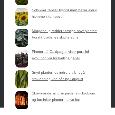
nyheder fra botanikkens verden og nemme genveje til
sæsonens grønne glæder.
Solsikker renser byjord men hører aldrig
hjemme i kompost
2026 © Web Atelier ApS
Morgendug redder tørstige haveplanter:
Forstå bladenes skjulte evne
Planter på Galápagos viser parallel
evolution via forskellige gener
Privatlivspolitik & Cookies
Snyd planternes indre ur: Undgå
Kontakt Os
stokløbning ved såning i august
Om os
Skovbrande ændrer jordens mikrobiom
og forsinker planternes vækst