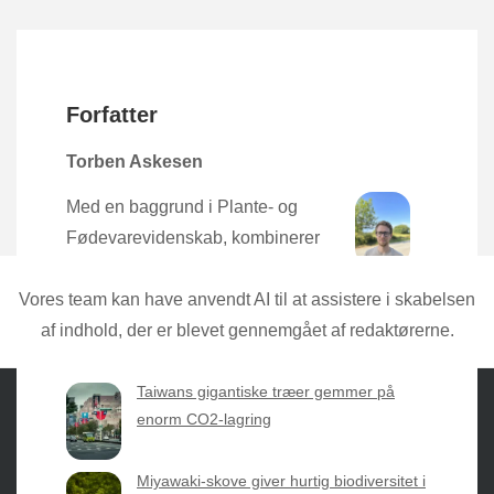
Forfatter
Torben Askesen
Med en baggrund i Plante- og
Fødevarevidenskab, kombinerer
Torben den nyeste forskning med
praktisk erfaring direkte fra mulden.
Vores team kan have anvendt AI til at assistere i skabelsen
af indhold, der er blevet gennemgået af redaktørerne.
Taiwans gigantiske træer gemmer på
enorm CO2-lagring
Sæsonvis
- Din foretrukne kilde til alt inden for
Miyawaki-skove giver hurtig biodiversitet i