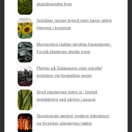
havearbejde og botanik. Få jordnære råd, spændende
skandinaviske byer
nyheder fra botanikkens verden og nemme genveje til
sæsonens grønne glæder.
Solsikker renser byjord men hører aldrig
hjemme i kompost
2026 © Web Atelier ApS
Morgendug redder tørstige haveplanter:
Forstå bladenes skjulte evne
Planter på Galápagos viser parallel
evolution via forskellige gener
Privatlivspolitik & Cookies
Snyd planternes indre ur: Undgå
Kontakt Os
stokløbning ved såning i august
Om os
Skovbrande ændrer jordens mikrobiom
og forsinker planternes vækst