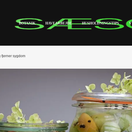
BOTANIK
HAVEARBEJDE
HUSHOLDNINGSTIPS
V
g fjerner sygdom