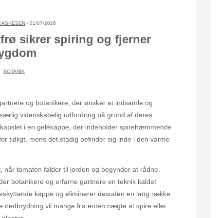
 ASKESEN
- 01/07/2026
rø sikrer spiring og fjerner
ygdom
BOTANIK
artnere og botanikere, der ønsker at indsamle og
særlig videnskabelig udfordring på grund af deres
indkapslet i en gelékappe, der indeholder spirehæmmende
for tidligt, mens det stadig befinder sig inde i den varme
 når tomaten falder til jorden og begynder at rådne.
der botanikere og erfarne gartnere en teknik kaldet
beskyttende kappe og eliminerer desuden en lang række
nedbrydning vil mange frø enten nægte at spire eller
 planter.