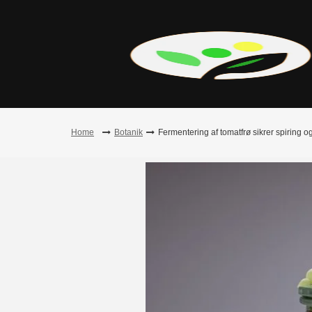
Skip
to
content
Home
Botanik
Fermentering af tomatfrø sikrer spiring o