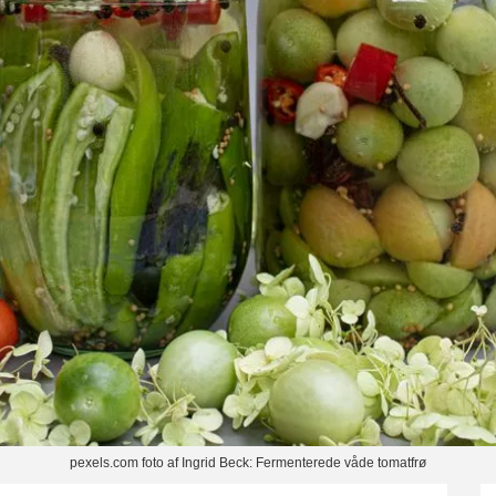
pexels.com foto af Ingrid Beck: Fermenterede våde tomatfrø