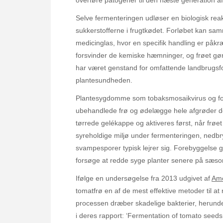
Selve fermenteringen udløser en biologisk rea
sukkerstofferne i frugtkødet. Forløbet kan sa
medicinglas, hvor en specifik handling er påkr
forsvinder de kemiske hæmninger, og frøet gør
har været genstand for omfattende landbrugsfo
plantesundheden.
Plantesygdomme som tobaksmosaikvirus og fors
ubehandlede frø og ødelægge hele afgrøder det
tørrede gelékappe og aktiveres først, når frøet
syreholdige miljø under fermenteringen, nedbr
svampesporer typisk lejrer sig. Forebyggelse 
forsøge at redde syge planter senere på sæso
Ifølge en undersøgelse fra 2013 udgivet af
Ame
tomatfrø en af de mest effektive metoder til a
processen dræber skadelige bakterier, herunde
i deres rapport: ‘Fermentation of tomato seeds 