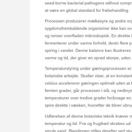
seed-borne bacterial pathogens without compro
at være en global standard for frøbehandling.
Processen producerer mælkesyre og andre orga
sygdomsfremkaldende organismer ikke kan overl
og renser overfladen mikroskopisk. En direkte 
fermenterer under varme forhold, desto flere pa
spiring i vandet. Denne balance kan illustrere
varme og tid, der giver en sprød skorpe, uden a
Temperaturstyring under gæringsprocessen er e
botaniske arbejde. Studier viser, at en konst
celsius accelererer gæringen optimalt uden at 
femten grader, går processen i stå, og nedbry
temperaturer over tredive grader forårsage en 
spire direkte i væsken, hvorefter de bliver ubru
Udførelsen af denne botaniske teknik kræver min
temperatur og tid. Frø og frugtkød skrabes ud 
smule vand. Blandingen stilles derefter ved st