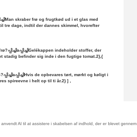
ിച്ചിMan skraber frø og frugtkød ud i et glas med
til tre dage, indtil der dannes skimmel, hvorefter
പ്പിച്ചിaപ്പിച്ചിGelékappen indeholder stoffer, der
det stadig befinder sig inde i den fugtige tomat.2},{
ിച്ചിaപ്പിച്ചിHvis de opbevares tørt, mørkt og køligt i
 spireevne i helt op til ti år.2} ] ,
alet til dig
nvendt AI til at assistere i skabelsen af indhold, der er blevet genne