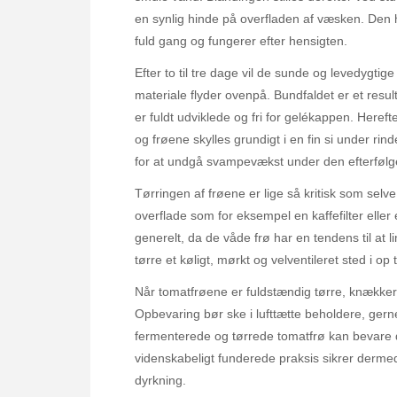
en synlig hinde på overfladen af væsken. Den h
fuld gang og fungerer efter hensigten.
Efter to til tre dage vil de sunde og levedygtige
materiale flyder ovenpå. Bundfaldet er et resu
er fuldt udviklede og fri for gelékappen. Hereft
og frøene skylles grundigt i en fin si under rin
for at undgå svampevækst under den efterfølg
Tørringen af frøene er lige så kritisk som selv
overflade som for eksempel en kaffefilter eller
generelt, da de våde frø har en tendens til at li
tørre et køligt, mørkt og velventileret sted i op 
Når tomatfrøene er fuldstændig tørre, knækker
Opbevaring bør ske i lufttætte beholdere, gerne
fermenterede og tørrede tomatfrø kan bevare de
videnskabeligt funderede praksis sikrer derme
dyrkning.