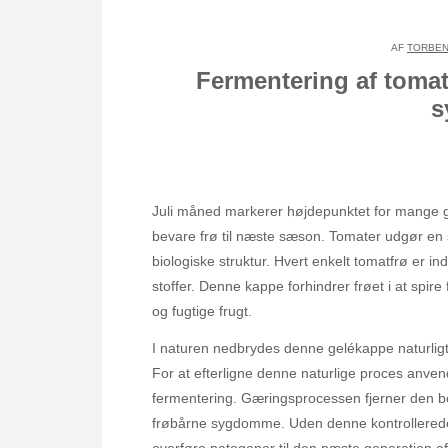
AF
TORBEN
Fermentering af tomatf
s
Juli måned markerer højdepunktet for mange g
bevare frø til næste sæson. Tomater udgør en 
biologiske struktur. Hvert enkelt tomatfrø er 
stoffer. Denne kappe forhindrer frøet i at spire 
og fugtige frugt.
I naturen nedbrydes denne gelékappe naturligt,
For at efterligne denne naturlige proces anven
fermentering. Gæringsprocessen fjerner den 
frøbårne sygdomme. Uden denne kontrollerede 
overføre patogener til den næste generation af