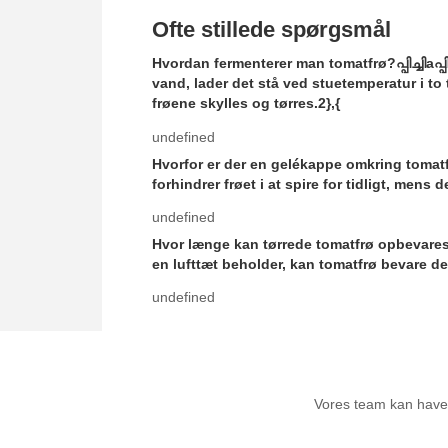
Ofte stillede spørgsmål
Hvordan fermenterer man tomatfrø?പ്പിച്ചിaപ്പ
vand, lader det stå ved stuetemperatur i to 
frøene skylles og tørres.2},{
undefined
Hvorfor er der en gelékappe omkring tomatfrø?
forhindrer frøet i at spire for tidligt, mens 
undefined
Hvor længe kan tørrede tomatfrø opbevares?പ്പ
en lufttæt beholder, kan tomatfrø bevare deres
undefined
Anbef
Vores team kan have a