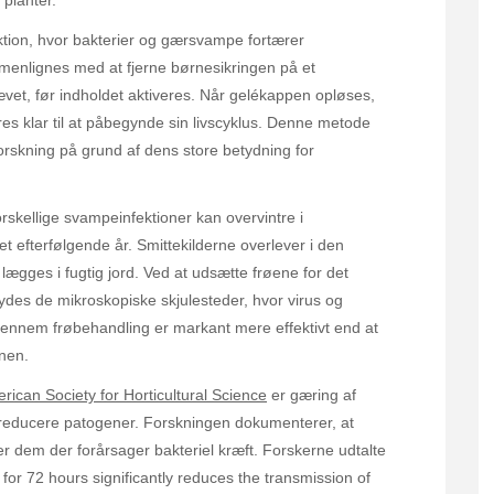
ktion, hvor bakterier og gærsvampe fortærer
mmenlignes med at fjerne børnesikringen på et
ævet, før indholdet aktiveres. Når gelékappen opløses,
es klar til at påbegynde sin livscyklus. Denne metode
rskning på grund af dens store betydning for
kellige svampeinfektioner kan overvintre i
 efterfølgende år. Smittekilderne overlever i den
 lægges i fugtig jord. Ved at udsætte frøene for det
ydes de mikroskopiske skjulesteder, hvor virus og
gennem frøbehandling er markant mere effektivt end at
nen.
rican Society for Horticultural Science
er gæring af
t reducere patogener. Forskningen dokumenterer, at
r dem der forårsager bakteriel kræft. Forskerne udtalte
for 72 hours significantly reduces the transmission of