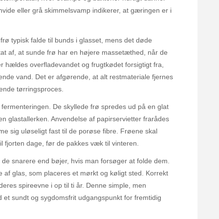
vide eller grå skimmelsvamp indikerer, at gæringen er i
 frø typisk falde til bunds i glasset, mens det døde
ltat af, at sunde frø har en højere massetæthed, når de
er hældes overfladevandet og frugtkødet forsigtigt fra,
dende vand. Det er afgørende, at alt restmateriale fjernes
ende tørringsproces.
e fermenteringen. De skyllede frø spredes ud på en glat
 en glastallerken. Anvendelse af papirservietter frarådes
me sig uløseligt fast til de porøse fibre. Frøene skal
til fjorten dage, før de pakkes væk til vinteren.
 de snarere end bøjer, hvis man forsøger at folde dem.
 af glas, som placeres et mørkt og køligt sted. Korrekt
res spireevne i op til ti år. Denne simple, men
d et sundt og sygdomsfrit udgangspunkt for fremtidig