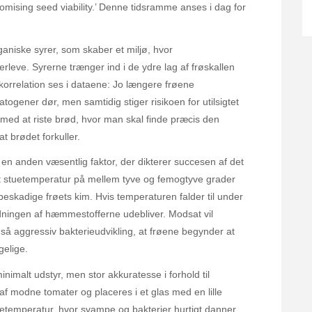
mising seed viability.’ Denne tidsramme anses i dag for
niske syrer, som skaber et miljø, hvor
eve. Syrerne trænger ind i de ydre lag af frøskallen
korrelation ses i dataene: Jo længere frøene
togener dør, men samtidig stiger risikoen for utilsigtet
s med at riste brød, hvor man skal finde præcis den
t brødet forkuller.
n anden væsentlig faktor, der dikterer succesen af det
ant stuetemperatur på mellem tyve og femogtyve grader
beskadige frøets kim. Hvis temperaturen falder til under
dningen af hæmmestofferne udebliver. Modsat vil
så aggressiv bakterieudvikling, at frøene begynder at
gelige.
imalt udstyr, men stor akkuratesse i forhold til
af modne tomater og placeres i et glas med en lille
uetemperatur, hvor svampe og bakterier hurtigt danner