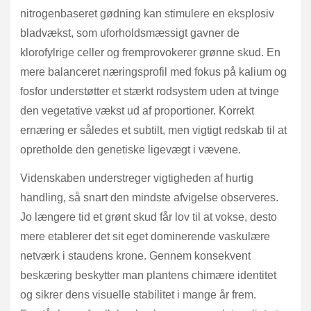
nitrogenbaseret gødning kan stimulere en eksplosiv
bladvækst, som uforholdsmæssigt gavner de
klorofylrige celler og fremprovokerer grønne skud. En
mere balanceret næringsprofil med fokus på kalium og
fosfor understøtter et stærkt rodsystem uden at tvinge
den vegetative vækst ud af proportioner. Korrekt
ernæring er således et subtilt, men vigtigt redskab til at
opretholde den genetiske ligevægt i vævene.
Videnskaben understreger vigtigheden af hurtig
handling, så snart den mindste afvigelse observeres.
Jo længere tid et grønt skud får lov til at vokse, desto
mere etablerer det sit eget dominerende vaskulære
netværk i staudens krone. Gennem konsekvent
beskæring beskytter man plantens chimære identitet
og sikrer dens visuelle stabilitet i mange år frem.