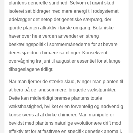
plantens generelle sundhed. Selvom et grønt skud
isoleret set bidrager med mere energi til rodsystemet,
ødelægger det netop det genetiske særpræg, der
gjorde planten attraktiv i første omgang. Botaniske
haver over hele verden anvender en streng
beskæringspolitik i sommermånederne for at bevare
deres sjældne chimære samlinger. Konsekvent
overvågning fra juni til august er essentiel for at fange
tilbageslagene tidligt.
Når man fjerner de stærke skud, tvinger man planten til
at bero på de langsommere, brogede vækstpunkter.
Dette kan midlertidigt bremse plantens totale
væksthastighed, hvilket er en forventelig og nødvendig
konsekvens af at dyrke chimerer. Man manipulerer
bevidst med plantens naturlige evolutionære drift mod
effektivitet for at fastfryse en specifik genetisk anomali.