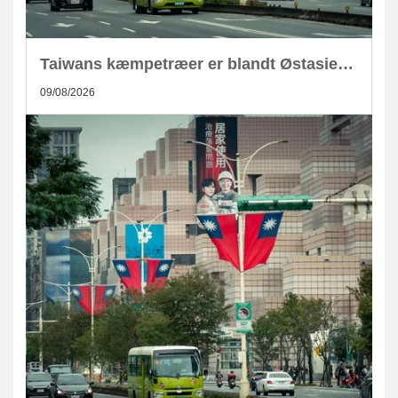
Taiwans kæmpetræer er blandt Østasiens største kulstoflagre
09/08/2026