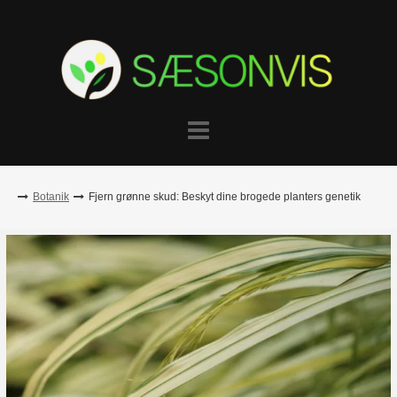
Skip
to
content
Botanik
Fjern grønne skud: Beskyt dine brogede planters genetik