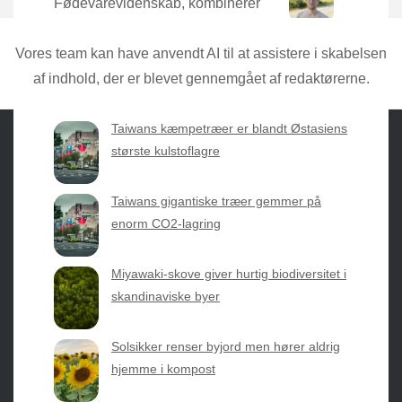
Fødevarevidenskab, kombinerer
Torben den nyeste forskning med
praktisk erfaring direkte fra mulden.
Vores team kan have anvendt AI til at assistere i skabelsen
af indhold, der er blevet gennemgået af redaktørerne.
Taiwans kæmpetræer er blandt Østasiens
største kulstoflagre
Sæsonvis
- Din foretrukne kilde til alt inden for
Taiwans gigantiske træer gemmer på
havearbejde og botanik. Få jordnære råd, spændende
enorm CO2-lagring
nyheder fra botanikkens verden og nemme genveje til
sæsonens grønne glæder.
Miyawaki-skove giver hurtig biodiversitet i
skandinaviske byer
2026 © Web Atelier ApS
Solsikker renser byjord men hører aldrig
hjemme i kompost