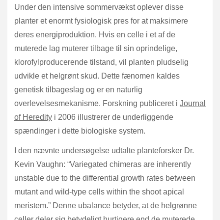
Under den intensive sommervækst oplever disse
planter et enormt fysiologisk pres for at maksimere
deres energiproduktion. Hvis en celle i et af de
muterede lag muterer tilbage til sin oprindelige,
klorofylproducerende tilstand, vil planten pludselig
udvikle et helgrønt skud. Dette fænomen kaldes
genetisk tilbageslag og er en naturlig
overlevelsesmekanisme. Forskning publiceret i
Journal
of Heredity
i 2006 illustrerer de underliggende
spændinger i dette biologiske system.
I den nævnte undersøgelse udtalte planteforsker Dr.
Kevin Vaughn: “Variegated chimeras are inherently
unstable due to the differential growth rates between
mutant and wild-type cells within the shoot apical
meristem.” Denne ubalance betyder, at de helgrønne
celler deler sig betydeligt hurtigere end de muterede