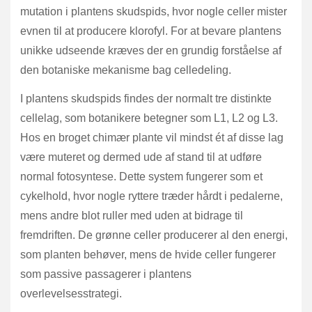
mutation i plantens skudspids, hvor nogle celler mister
evnen til at producere klorofyl. For at bevare plantens
unikke udseende kræves der en grundig forståelse af
den botaniske mekanisme bag celledeling.
I plantens skudspids findes der normalt tre distinkte
cellelag, som botanikere betegner som L1, L2 og L3.
Hos en broget chimær plante vil mindst ét af disse lag
være muteret og dermed ude af stand til at udføre
normal fotosyntese. Dette system fungerer som et
cykelhold, hvor nogle ryttere træder hårdt i pedalerne,
mens andre blot ruller med uden at bidrage til
fremdriften. De grønne celler producerer al den energi,
som planten behøver, mens de hvide celler fungerer
som passive passagerer i plantens
overlevelsesstrategi.