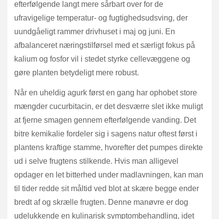
efterfølgende langt mere sårbart over for de
ufravigelige temperatur- og fugtighedsudsving, der
uundgåeligt rammer drivhuset i maj og juni. En
afbalanceret næringstilførsel med et særligt fokus på
kalium og fosfor vil i stedet styrke cellevæggene og
gøre planten betydeligt mere robust.
Når en uheldig agurk først en gang har ophobet store
mængder cucurbitacin, er det desværre slet ikke muligt
at fjerne smagen gennem efterfølgende vanding. Det
bitre kemikalie fordeler sig i sagens natur oftest først i
plantens kraftige stamme, hvorefter det pumpes direkte
ud i selve frugtens stilkende. Hvis man alligevel
opdager en let bitterhed under madlavningen, kan man
til tider redde sit måltid ved blot at skære begge ender
bredt af og skrælle frugten. Denne manøvre er dog
udelukkende en kulinarisk symptombehandling, idet