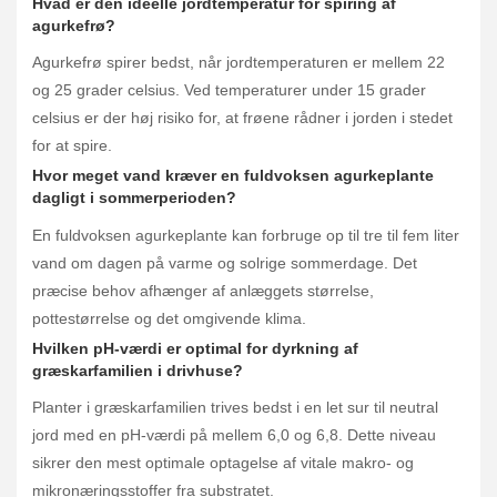
Hvad er den ideelle jordtemperatur for spiring af
agurkefrø?
Agurkefrø spirer bedst, når jordtemperaturen er mellem 22
og 25 grader celsius. Ved temperaturer under 15 grader
celsius er der høj risiko for, at frøene rådner i jorden i stedet
for at spire.
Hvor meget vand kræver en fuldvoksen agurkeplante
dagligt i sommerperioden?
En fuldvoksen agurkeplante kan forbruge op til tre til fem liter
vand om dagen på varme og solrige sommerdage. Det
præcise behov afhænger af anlæggets størrelse,
pottestørrelse og det omgivende klima.
Hvilken pH-værdi er optimal for dyrkning af
græskarfamilien i drivhuse?
Planter i græskarfamilien trives bedst i en let sur til neutral
jord med en pH-værdi på mellem 6,0 og 6,8. Dette niveau
sikrer den mest optimale optagelse af vitale makro- og
mikronæringsstoffer fra substratet.