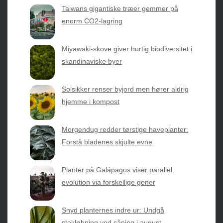
Taiwans gigantiske træer gemmer på
enorm CO2-lagring
Sæsonvis
- Din foretrukne kilde til alt inden for
Miyawaki-skove giver hurtig biodiversitet i
havearbejde og botanik. Få jordnære råd, spændende
skandinaviske byer
nyheder fra botanikkens verden og nemme genveje til
sæsonens grønne glæder.
Solsikker renser byjord men hører aldrig
hjemme i kompost
2026 © Web Atelier ApS
Morgendug redder tørstige haveplanter:
Forstå bladenes skjulte evne
Planter på Galápagos viser parallel
evolution via forskellige gener
Privatlivspolitik & Cookies
Snyd planternes indre ur: Undgå
Kontakt Os
stokløbning ved såning i august