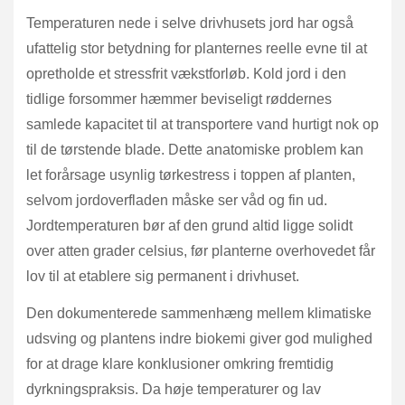
Temperaturen nede i selve drivhusets jord har også
ufattelig stor betydning for planternes reelle evne til at
opretholde et stressfrit vækstforløb. Kold jord i den
tidlige forsommer hæmmer beviseligt røddernes
samlede kapacitet til at transportere vand hurtigt nok op
til de tørstende blade. Dette anatomiske problem kan
let forårsage usynlig tørkestress i toppen af planten,
selvom jordoverfladen måske ser våd og fin ud.
Jordtemperaturen bør af den grund altid ligge solidt
over atten grader celsius, før planterne overhovedet får
lov til at etablere sig permanent i drivhuset.
Den dokumenterede sammenhæng mellem klimatiske
udsving og plantens indre biokemi giver god mulighed
for at drage klare konklusioner omkring fremtidig
dyrkningspraksis. Da høje temperaturer og lav