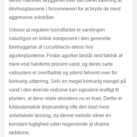
derfor målrettet skyggenet eller decideret kalkning af
drivhusglassene i forsommeren for at bryde de mest
aggressive solstråler.
Udover at regulere lysindfaldet er vandingen
naturligvis en kritisk komponent i den generelle
forebyggelse af cucurbitacin-stress hos
agurkeplanterne. Friske agurker består rent faktisk af
mere end halvfems procent vand, og deres sarte
rodsystem er overfladisk og yderst følsomt over for
kortvarig udtørring. Selv en meget kortvarig mangel på
vand i den øverste rodzone kan signalere kraftigt til
planten, at dens vitale eksistens nu er truet. Derfor er
fuldautomatisk drypvanding ofte den klart mest
anbefalede løsning, da denne metode sikrer en
konstant fugtighed uden nogensinde at drukne
rødderne.