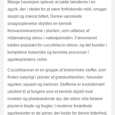
Mange haveejere oplever at sætte tænderne i en
agurk, der i stedet for at være forfriskende mild, smager
skarpt og intenst bittert. Denne uønskede
smagsoplevelse skyldes en kemisk
forsvarsmekanisme i planten, som udløses af
miljømæssig stress i vækstperioden. Fænomenet
kaldes populært for cucurbitacin-stress, og det bunder i
komplekse botaniske og kemiske processer i
agurkeplantens celler.
Cucurbitaciner er en gruppe af biokemiske stoffer, som
findes naturligt i planter af græskarfamilien, herunder
agurker, squash og meloner. Stofferne er evolutionært
udviklet til at fungere som et kemisk skjold mod
insekter og planteædende dyr, der ellers ville fortære
plantens blade og frugter. I moderne forædlede
agurkesorter er de gener, der koder for denne bitterhed,