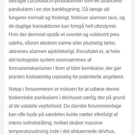
betragte cucurbitacin-produktionen som en avanceret
panikalarm i en stor bankbygning. Så længe alt
fungerer normalt og fredeligt, forbliver alarmen tavs, og
de daglige transaktioner kan foregå helt uforstyrret.
Hvis der derimod opstår et uventet og voldsomt pres
udefra, såsom ekstrem varme eller pludselig tørke,
aktiveres alarmen øjeblikkeligt. Resultatet er, at hele
det biologiske system oversvømmes af
forsvarsmekanismer i form af bitre kemikalier, der gør
planten fuldstændig uspiselig for potentielle angribere.
Netop i forsommeren er risikoen for at udløse denne
biokemiske panikalarm i drivhuset særlig stor på grund
af de ustabile vejrforhold. De danske forsommerdage
kan ofte byde på særdeles kolde nætter efterfulgt af
intens solindstråling, hvilket skaber massive
temperaturudsving inde i det afskærmede drivhus.