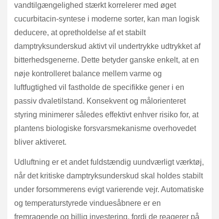
vandtilgængelighed stærkt korrelerer med øget
cucurbitacin-syntese i moderne sorter, kan man logisk
deducere, at opretholdelse af et stabilt
damptryksunderskud aktivt vil undertrykke udtrykket af
bitterhedsgenerne. Dette betyder ganske enkelt, at en
nøje kontrolleret balance mellem varme og
luftfugtighed vil fastholde de specifikke gener i en
passiv dvaletilstand. Konsekvent og målorienteret
styring minimerer således effektivt enhver risiko for, at
plantens biologiske forsvarsmekanisme overhovedet
bliver aktiveret.
Udluftning er et andet fuldstændig uundværligt værktøj,
når det kritiske damptryksunderskud skal holdes stabilt
under forsommerens evigt varierende vejr. Automatiske
og temperaturstyrede vinduesåbnere er en
fremragende og billig investering, fordi de reagerer på