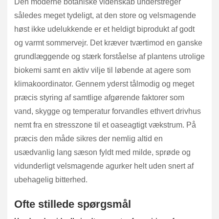
Den moderne botaniske videnskab understreger
således meget tydeligt, at den store og velsmagende
høst ikke udelukkende er et heldigt biprodukt af godt
og varmt sommervejr. Det kræver tværtimod en ganske
grundlæggende og stærk forståelse af plantens utrolige
biokemi samt en aktiv vilje til løbende at agere som
klimakoordinator. Gennem yderst tålmodig og meget
præcis styring af samtlige afgørende faktorer som
vand, skygge og temperatur forvandles ethvert drivhus
nemt fra en stresszone til et oaseagtigt vækstrum. På
præcis den måde sikres der nemlig altid en
usædvanlig lang sæson fyldt med milde, sprøde og
vidunderligt velsmagende agurker helt uden snert af
ubehagelig bitterhed.
Ofte stillede spørgsmål