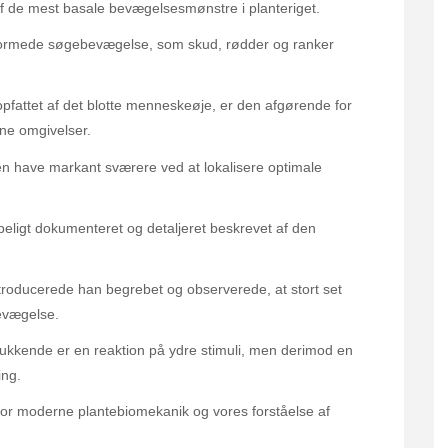
f de mest basale bevægelsesmønstre i planteriget.
lformede søgebevægelse, som skud, rødder og ranker
opfattet af det blotte menneskeøje, er den afgørende for
ine omgivelser.
ten have markant sværere ved at lokalisere optimale
abeligt dokumenteret og detaljeret beskrevet af den
roducerede han begrebet og observerede, at stort set
evægelse.
ukkende er en reaktion på ydre stimuli, men derimod en
ing.
for moderne plantebiomekanik og vores forståelse af