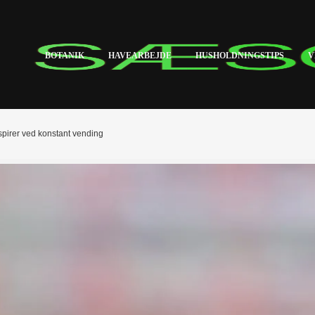
BOTANIK
HAVEARBEJDE
HUSHOLDNINGSTIPS
V
spirer ved konstant vending