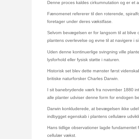
Denne proces kaldes cirkumnutation og er et a
Fænomenet refererer til den roterende, spira
foretager under deres vækstfase.
Selvom bevægelsen er for langsom til at blive 
plantens overlevelse og evne til at navigere i s
Uden denne kontinuerlige svingning ville plan
lysforhold eller fysisk støtte i naturen.
Historisk set blev dette mønster først vidensk
britiske naturforsker Charles Darwin.
I sit banebrydende værk fra november 1880 int
alle planter udviser denne form for endogen b
Darwin konkluderede, at bevægelsen ikke udel
indbygget egenskab i plantens cellulære udvikl
Hans tidlige observationer lagde fundamentet 
cellulær vækst.