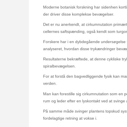
Moderne botanisk forskning har sidenhen kort
der driver disse komplekse bevægelser.
Det er nu anerkendt, at cirkumnutation primær
cellernes saftspænding, også kendt som turgor
Forskere har i en dybdegående undersøgelse f
analyseret, hvordan disse trykændringer bevæge
Resultaterne bekræftede, at denne cykliske tr
spiralbevægelsen.
For at forstå den bagvedliggende fysik kan m
verden.
Man kan forestille sig cirkumnutation som en p
rum og leder efter en lyskontakt ved at svinge 
På samme måde svinger plantens topskud system
fordelagtige retning at vokse i.