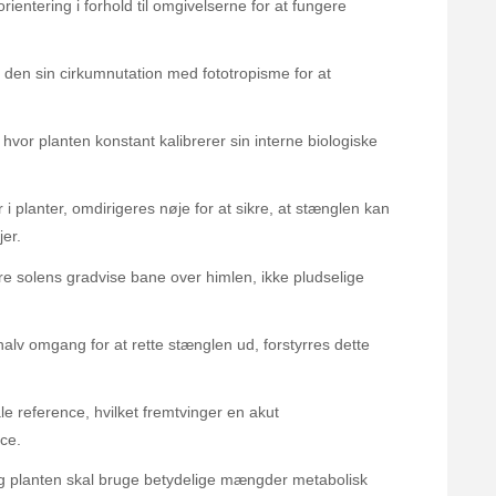
entering i forhold til omgivelserne for at fungere
r den sin cirkumnutation med fototropisme for at
hvor planten konstant kalibrerer sin interne biologiske
 planter, omdirigeres nøje for at sikre, at stænglen kan
er.
ere solens gradvise bane over himlen, ikke pludselige
alv omgang for at rette stænglen ud, forstyrres dette
ale reference, hvilket fremtvinger en akut
ce.
g planten skal bruge betydelige mængder metabolisk