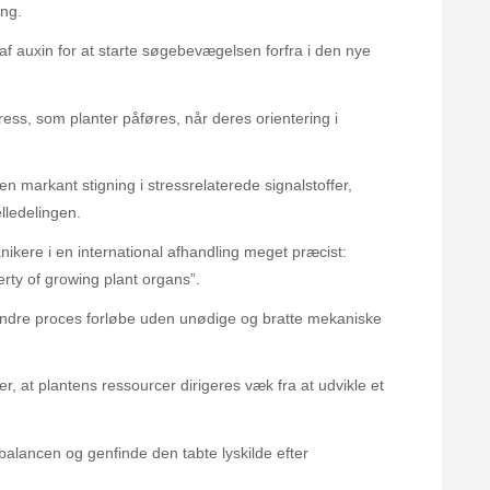
ng.
 af auxin for at starte søgebevægelsen forfra i den nye
ress, som planter påføres, når deres orientering i
en markant stigning i stressrelaterede signalstoffer,
lledelingen.
kere i en international afhandling meget præcist:
erty of growing plant organs”.
 indre proces forløbe uden unødige og bratte mekaniske
r, at plantens ressourcer dirigeres væk fra at udvikle et
balancen og genfinde den tabte lyskilde efter