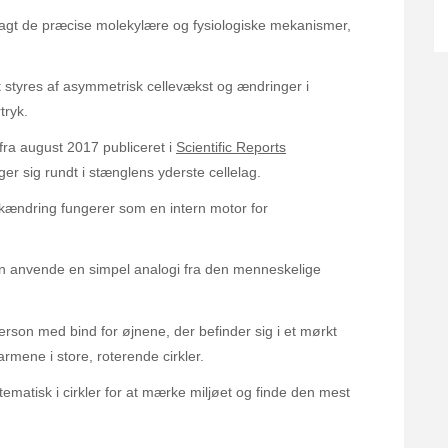
lagt de præcise molekylære og fysiologiske mekanismer,
t styres af asymmetrisk cellevækst og ændringer i
tryk.
ra august 2017 publiceret i
Scientific Reports
r sig rundt i stænglens yderste cellelag.
ykændring fungerer som en intern motor for
an anvende en simpel analogi fra den menneskelige
erson med bind for øjnene, der befinder sig i et mørkt
armene i store, roterende cirkler.
atisk i cirkler for at mærke miljøet og finde den mest