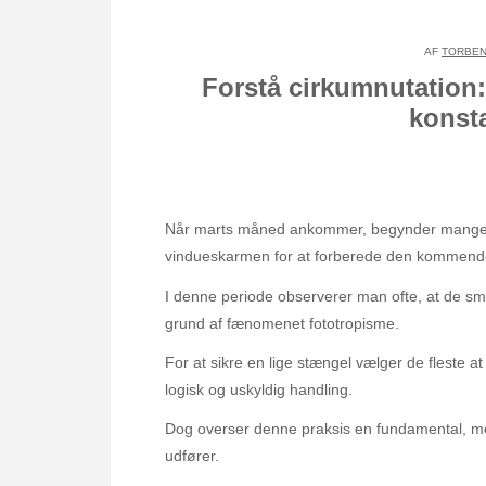
AF
TORBEN
Forstå cirkumnutation:
konst
Når marts måned ankommer, begynder mange ha
vindueskarmen for at forberede den kommen
I denne periode observerer man ofte, at de små
grund af fænomenet fototropisme.
For at sikre en lige stængel vælger de fleste at
logisk og uskyldig handling.
Dog overser denne praksis en fundamental, me
udfører.