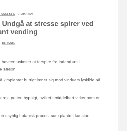
 ASKESEN
- 22/05/2026
 Undgå at stresse spirer ved
ant vending
BOTANIK
veentusiaster at forspire frø indendørs i
de sæson.
 kimplanter hurtigt læner sig mod vinduets lyskilde på
 dreje potten hyppigt, hvilket umiddelbart virker som en
n usynlig botanisk proces, som planten konstant