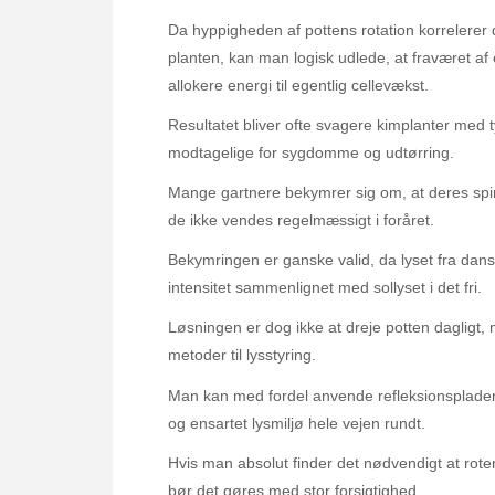
Da hyppigheden af pottens rotation korrelerer 
planten, kan man logisk udlede, at fraværet af
allokere energi til egentlig cellevækst.
Resultatet bliver ofte svagere kimplanter med 
modtagelige for sygdomme og udtørring.
Mange gartnere bekymrer sig om, at deres spire
de ikke vendes regelmæssigt i foråret.
Bekymringen er ganske valid, da lyset fra dans
intensitet sammenlignet med sollyset i det fri.
Løsningen er dog ikke at dreje potten dagli
metoder til lysstyring.
Man kan med fordel anvende refleksionsplader a
og ensartet lysmiljø hele vejen rundt.
Hvis man absolut finder det nødvendigt at roter
bør det gøres med stor forsigtighed.