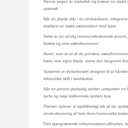
Denne søgen er metodisk og kræver en stabil ori
optimalt.
Når en plante står i en vindueskarm, integrere
etablere en stabil vækstvektor mod lyset.
Dette er en utrolig ressourcekrævende proces, 
klokke og sine væksthormoner.
Auxin, som er et af de primære væksthormoner i
bære sine egne blade, mens den langsomt drej
Systemet er evolutionært designet til at håndt
tektoniske skift i landskabet.
Når en person pludselig vender urtepotten en h
sarte og nøje kalibrerede system brat.
Planten oplever et øjeblikkeligt tab af sin spati
omstrukturering af hele dens hormonelle balan
Den igangværende cirkumnutation afbrydes, o