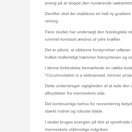
energi på at stoppe den nuværende vækstretni
Derefter skal der etableres en helt ny gradient
retning.
Flere studier har undersøgt den fysiologiske st
rummet konstant ændres af ydre kræfter.
Det er påvist, at sådanne forstyrrelser udløser 
hvilket midlertidigt hæmmer fotosyntesen og ce
I denne forbindelse bemærkede en række botani
“Circumnutation is a widespread, intrinsic prop
Dette understreger vigtigheden af at lade den
afbrydelser fra menneskets side.
Det kontinuerlige behov for reorientering betyde
stærkt rodnet og robuste blade.
I stedet bruges energien på blot at opretholde 
menneskets utålmodige indgriben.