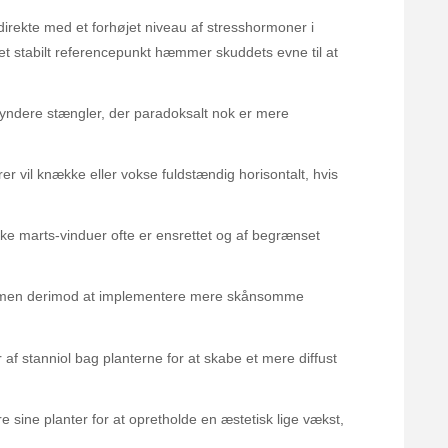
direkte med et forhøjet niveau af stresshormoner i
 et stabilt referencepunkt hæmmer skuddets evne til at
tyndere stængler, der paradoksalt nok er mere
r vil knække eller vokse fuldstændig horisontalt, hvis
ke marts-vinduer ofte er ensrettet og af begrænset
gt, men derimod at implementere mere skånsomme
f stanniol bag planterne for at skabe et mere diffust
e sine planter for at opretholde en æstetisk lige vækst,