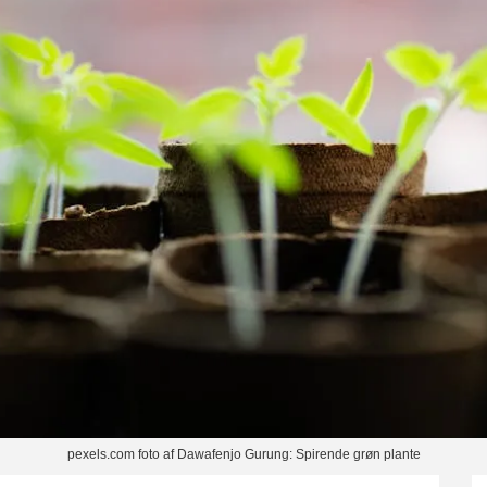
pexels.com foto af Dawafenjo Gurung: Spirende grøn plante