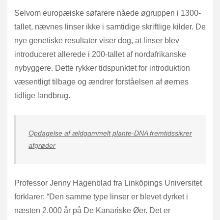
Selvom europæiske søfarere nåede øgruppen i 1300-
tallet, nævnes linser ikke i samtidige skriftlige kilder. De
nye genetiske resultater viser dog, at linser blev
introduceret allerede i 200-tallet af nordafrikanske
nybyggere. Dette rykker tidspunktet for introduktion
væsentligt tilbage og ændrer forståelsen af øernes
tidlige landbrug.
Opdagelse af ældgammelt plante-DNA fremtidssikrer
afgrøder
Professor Jenny Hagenblad fra Linköpings Universitet
forklarer: “Den samme type linser er blevet dyrket i
næsten 2.000 år på De Kanariske Øer. Det er