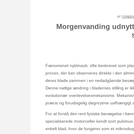
AF
TORBEN
Morgenvanding udnytte
Fænomenet nyktinasti, ofte beskrevet som plant
proces, der kan observeres direkte i den almi
deres blade sammen i en nedadgående bevægelse
Denne natlige ændring i bladernes stilling er i
evolutionær overlevelsesmekanisme. Mekanismen
præcis og forudsigelig døgnrytme uafhængigt af
For at forstå den rent fysiske bevægelse i bø
specialiserede motorceller kendt som pulvinus. 
enkelt blad, hvor de fungerer som et mikrosko