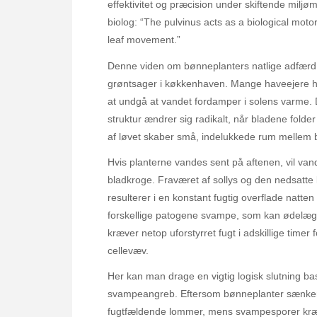
effektivitet og præcision under skiftende miljø
biolog: “The pulvinus acts as a biological mot
leaf movement.”
Denne viden om bønneplanters natlige adfærd h
grøntsager i køkkenhaven. Mange haveejere har
at undgå at vandet fordamper i solens varme. 
struktur ændrer sig radikalt, når bladene fold
af løvet skaber små, indelukkede rum mellem bla
Hvis planterne vandes sent på aftenen, vil van
bladkroge. Fraværet af sollys og den nedsatte lu
resulterer i en konstant fugtig overflade natten
forskellige patogene svampe, som kan ødelæ
kræver netop uforstyrret fugt i adskillige timer
cellevæv.
Her kan man drage en vigtig logisk slutning
svampeangreb. Eftersom bønneplanter sænker 
fugtfældende lommer, mens svampesporer kræver