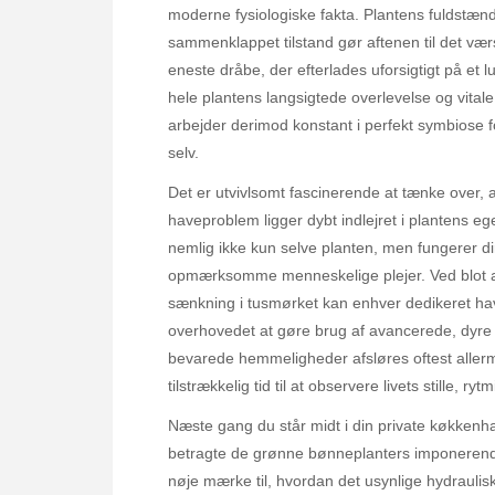
moderne fysiologiske fakta. Plantens fuldstæn
sammenklappet tilstand gør aftenen til det værs
eneste dråbe, der efterlades uforsigtigt på et l
hele plantens langsigtede overlevelse og vita
arbejder derimod konstant i perfekt symbiose f
selv.
Det er utvivlsomt fascinerende at tænke over, a
haveproblem ligger dybt indlejret i plantens e
nemlig ikke kun selve planten, men fungerer di
opmærksomme menneskelige plejer. Ved blot 
sænkning i tusmørket kan enhver dedikeret ha
overhovedet at gøre brug af avancerede, dyre
bevarede hemmeligheder afsløres oftest allerme
tilstrækkelig tid til at observere livets stille, r
Næste gang du står midt i din private køkkenha
betragte de grønne bønneplanters imponerend
nøje mærke til, hvordan det usynlige hydraulis