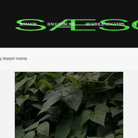
BOTANIK
HAVEARBEJDE
HUSHOLDNINGSTIPS
V
og stopper svamp