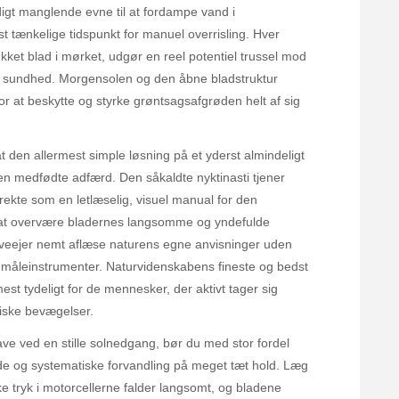
digt manglende evne til at fordampe vand i
t tænkelige tidspunkt for manuel overrisling. Hver
ukket blad i mørket, udgør en reel potentiel trussel mod
le sundhed. Morgensolen og den åbne bladstruktur
or at beskytte og styrke grøntsagsafgrøden helt af sig
t den allermest simple løsning på et yderst almindeligt
gen medfødte adfærd. Den såkaldte nyktinasti tjener
rekte som en letlæselig, visuel manual for den
at overvære bladernes langsomme og yndefulde
veejer nemt aflæse naturens egne anvisninger uden
 måleinstrumenter. Naturvidenskabens fineste og bedst
st tydeligt for de mennesker, der aktivt tager sig
ytmiske bevægelser.
ve ved en stille solnedgang, bør du med stor fordel
e og systematiske forvandling på meget tæt hold. Læg
ke tryk i motorcellerne falder langsomt, og bladene