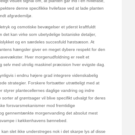
igt visuelt signal om, at planten går ind i en hvilefase,
pektere denne specifikke hvilefase ved at lade planten
undt afgrødemiljø.
letryk og osmotiske bevægelser et yderst kraftfuldt
det kan virke som ubetydelige botaniske detaljer,
islykket og en særdeles succesfuld høstsæson. At
ntens hængsler giver en meget dybere respekt for den
havevækster. Hver morgenudfoldning er reelt et
ig selv med utrolig maskinel præcision hver evigste dag.
ynligvis i endnu højere grad integrere videnskabelig
ede strategier. Forskere fortsætter utrætteligt med at
 styrer plantecellernes daglige vandring og indre
sorter af grøntsager vil blive specifikt udvalgt for deres
iske forsvarsmekanismer mod fremtidige
kle og gennemtænkte morgenvanding det absolut mest
e svampe i køkkenhavens bønnebed.
kan slet ikke understreges nok i det skarpe lys af disse