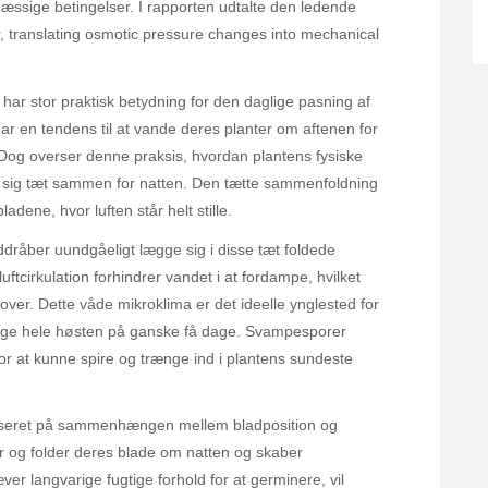
mæssige betingelser. I rapporten udtalte den ledende
or, translating osmotic pressure changes into mechanical
ar stor praktisk betydning for den daglige pasning af
 en tendens til at vande deres planter om aftenen for
Dog overser denne praksis, hvordan plantens fysiske
er sig tæt sammen for natten. Den tætte sammenfoldning
dene, hvor luften står helt stille.
ddråber uundgåeligt lægge sig i disse tæt foldede
ftcirkulation forhindrer vandet i at fordampe, hvilket
 over. Dette våde mikroklima er det ideelle ynglested for
gge hele høsten på ganske få dage. Svampesporer
 for at kunne spire og trænge ind i plantens sundeste
 baseret på sammenhængen mellem bladposition og
og folder deres blade om natten og skaber
 langvarige fugtige forhold for at germinere, vil