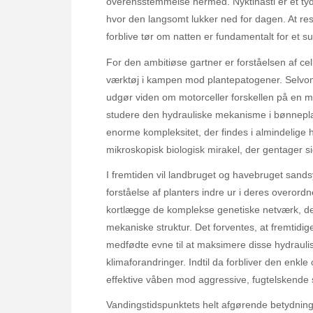
overensstemmelse hermed. Nyktinasti er et tydel
hvor den langsomt lukker ned for dagen. At res
forblive tør om natten er fundamentalt for et s
For den ambitiøse gartner er forståelsen af cel
værktøj i kampen mod plantepatogener. Selvom 
udgør viden om motorceller forskellen på en m
studere den hydrauliske mekanisme i bønnepla
enorme kompleksitet, der findes i almindelige 
mikroskopisk biologisk mirakel, der gentager s
I fremtiden vil landbruget og havebruget sands
forståelse af planters indre ur i deres overordn
kortlægge de komplekse genetiske netværk, der
mekaniske struktur. Det forventes, at fremtidige 
medfødte evne til at maksimere disse hydraul
klimaforandringer. Indtil da forbliver den en
effektive våben mod aggressive, fugtelskend
Vandingstidspunktets helt afgørende betydning 