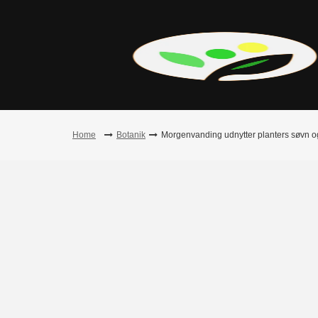
Skip
to
content
Home
Botanik
Morgenvanding udnytter planters søvn 