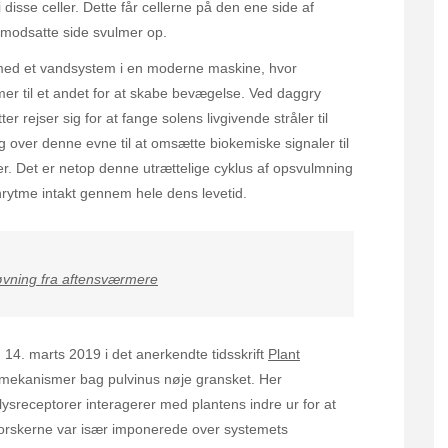
 disse celler. Dette får cellerne på den ene side af
 modsatte side svulmer op.
ed et vandsystem i en moderne maskine, hvor
r til et andet for at skabe bevægelse. Ved daggry
r rejser sig for at fange solens livgivende stråler til
g over denne evne til at omsætte biokemiske signaler til
r. Det er netop denne utrættelige cyklus af opsvulmning
ytme intakt gennem hele dens levetid.
tøvning fra aftensværmere
 14. marts 2019 i det anerkendte tidsskrift
Plant
mekanismer bag pulvinus nøje gransket. Her
lysreceptorer interagerer med plantens indre ur for at
orskerne var især imponerede over systemets