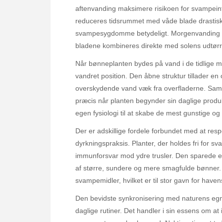
aftenvanding maksimere risikoen for svampeinf
reduceres tidsrummet med våde blade drastisk,
svampesygdomme betydeligt. Morgenvanding si
bladene kombineres direkte med solens udtørr
Når bønneplanten bydes på vand i de tidlige mo
vandret position. Den åbne struktur tillader en
overskydende vand væk fra overfladerne. Samtid
præcis når planten begynder sin daglige produk
egen fysiologi til at skabe de mest gunstige o
Der er adskillige fordele forbundet med at re
dyrkningspraksis. Planter, der holdes fri for 
immunforsvar mod ydre trusler. Den sparede ene
af større, sundere og mere smagfulde bønner
svampemidler, hvilket er til stor gavn for have
Den bevidste synkronisering med naturens egne 
daglige rutiner. Det handler i sin essens om at