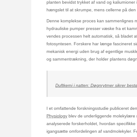
planten bevidst trykket af vand og kaliumioner i
hængslet til at skrumpe, mens cellerne på den
Denne komplekse proces kan sammenlignes m
hydrauliske pumper presser væske fra et kamme
vendes processen helt automatisk, så bladet atte
fotosyntesen. Forskere har længe fascineret si
mekanisk energi uden brug af egentlige muskle
og sammentrækning, der holder plantens døgnr
Duftkemi i natten: Døgnrytmer sikrer bes
I et omfattende forskningsstudie publiceret den
Physiology
blev de underliggende molekylære 
analyserede forskerholdet, hvordan specifikke 
igangsætte omfordelingen af vandmolekyler. F