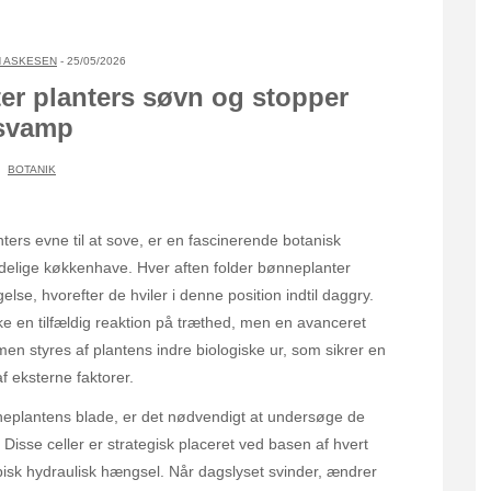
 ASKESEN
- 25/05/2026
r planters søvn og stopper
svamp
BOTANIK
ers evne til at sove, er en fascinerende botanisk
ndelige køkkenhave. Hver aften folder bønneplanter
, hvorefter de hviler i denne position indtil daggry.
kke en tilfældig reaktion på træthed, men en avanceret
 styres af plantens indre biologiske ur, som sikrer en
 eksterne faktorer.
nneplantens blade, er det nødvendigt at undersøge de
Disse celler er strategisk placeret ved basen af hvert
pisk hydraulisk hængsel. Når dagslyset svinder, ændrer