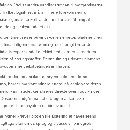
ektion. Ved at ændre vandingsrutinen til morgentimerne
 hvilket logisk set må minimere forekomsten af
krer ganske enkelt, at den mekaniske åbning af
ende og beskyttende effekt.
rgentimer, rejser pulvinus-cellerne netop bladene til en
 optimal luftgennemstrømning, der hurtigt tørrer det
ig trænger vandet effektivt ned i jorden til rødderne,
tion af næringsstoffer. Denne timing udnytter plantens
g sygdomsfrie vækstbetingelser i haven.
spektere den botaniske døgnrytme i den moderne
svamp, bruger markant mindre energi på at aktivere deres
rgi kan i stedet kanaliseres direkte over i udviklingen
. Desuden undgår man ofte brugen af kemiske
ns generelle økosystem og biodiversitet.
rytmer kræver blot en lille justering af haveejerens
 iagttage planternes sprog og tilpasse sine indgreb i