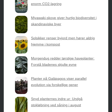
enorm CO2-lagring
Sæsonvis
- Din foretrukne kilde til alt inden for
Miyawaki-skove giver hurtig biodiversitet i
havearbejde og botanik. Få jordnære råd, spændende
skandinaviske byer
nyheder fra botanikkens verden og nemme genveje til
sæsonens grønne glæder.
Solsikker renser byjord men hører aldrig
hjemme i kompost
2026 © Web Atelier ApS
Morgendug redder tørstige haveplanter:
Forstå bladenes skjulte evne
Planter på Galápagos viser parallel
evolution via forskellige gener
Privatlivspolitik & Cookies
Snyd planternes indre ur: Undgå
Kontakt Os
stokløbning ved såning i august
Om os