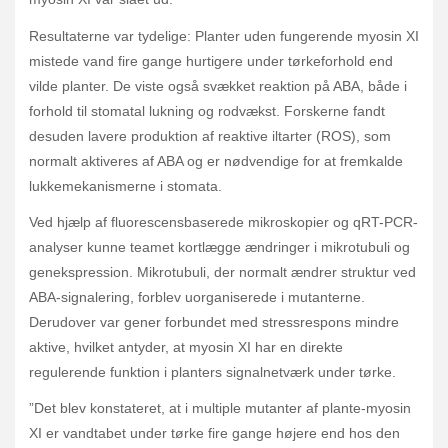
Resultaterne var tydelige: Planter uden fungerende myosin XI
mistede vand fire gange hurtigere under tørkeforhold end
vilde planter. De viste også svækket reaktion på ABA, både i
forhold til stomatal lukning og rodvækst. Forskerne fandt
desuden lavere produktion af reaktive iltarter (ROS), som
normalt aktiveres af ABA og er nødvendige for at fremkalde
lukkemekanismerne i stomata.
Ved hjælp af fluorescensbaserede mikroskopier og qRT-PCR-
analyser kunne teamet kortlægge ændringer i mikrotubuli og
genekspression. Mikrotubuli, der normalt ændrer struktur ved
ABA-signalering, forblev uorganiserede i mutanterne.
Derudover var gener forbundet med stressrespons mindre
aktive, hvilket antyder, at myosin XI har en direkte
regulerende funktion i planters signalnetværk under tørke.
”Det blev konstateret, at i multiple mutanter af plante-myosin
XI er vandtabet under tørke fire gange højere end hos den