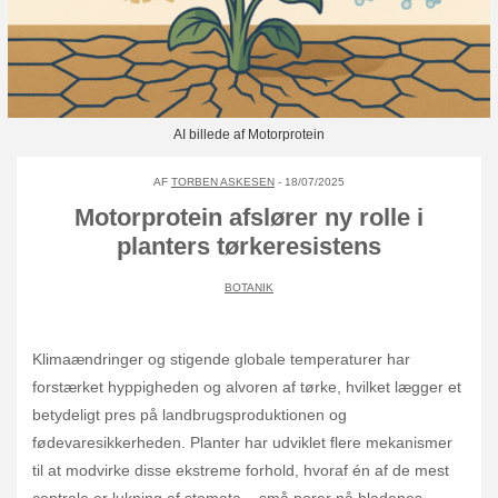
AI billede af Motorprotein
AF
TORBEN ASKESEN
- 18/07/2025
Motorprotein afslører ny rolle i
planters tørkeresistens
BOTANIK
Klimaændringer og stigende globale temperaturer har
forstærket hyppigheden og alvoren af tørke, hvilket lægger et
betydeligt pres på landbrugsproduktionen og
fødevaresikkerheden. Planter har udviklet flere mekanismer
til at modvirke disse ekstreme forhold, hvoraf én af de mest
centrale er lukning af stomata – små porer på bladenes