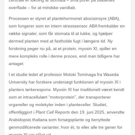
overflade – for at mindske vandtab.
Processen er styret af plantehormonet abscisinsyre (ABA),
som fungerer som en intern stresssensor. ABA fremkalder en
række signaler, som får stomata til at lukke, og hjælper
dermed planten med at fastholde fugt i længere tid. Ny
forskning peger nu på, at et protein, myosin XI, spiller en
mere kompleks rolle i denne proces, end man tidligere har
antaget.
I et studie ledet af professor Motoki Tominaga fra Waseda
University har forskere undersøgt funktionen af myosin XI i
planters tørkerespons. Myosin XI har traditionelt været kendt
som et intracellulært “motorprotein”, der transporterer
organeller og molekyler inden i planteceller. Studiet,
offentliggjort i
Plant Cell Reports
den 19. juni 2025, anvendte
Arabidopsis thaliana som forsøgsplante og benyttede
genmodificerede varianter, hvor ét, to eller alle tre gener for
myosin XI var slået ud.