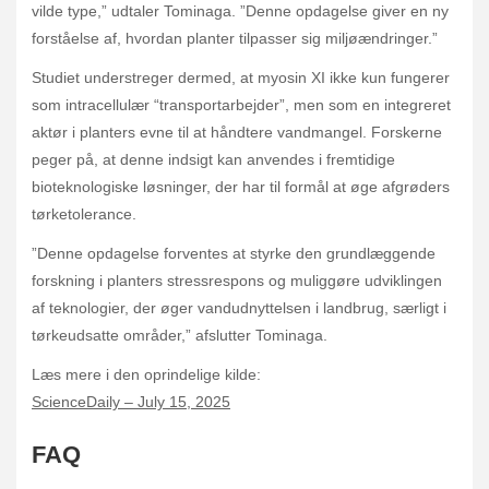
vilde type,” udtaler Tominaga. ”Denne opdagelse giver en ny
forståelse af, hvordan planter tilpasser sig miljøændringer.”
Studiet understreger dermed, at myosin XI ikke kun fungerer
som intracellulær “transportarbejder”, men som en integreret
aktør i planters evne til at håndtere vandmangel. Forskerne
peger på, at denne indsigt kan anvendes i fremtidige
bioteknologiske løsninger, der har til formål at øge afgrøders
tørketolerance.
”Denne opdagelse forventes at styrke den grundlæggende
forskning i planters stressrespons og muliggøre udviklingen
af teknologier, der øger vandudnyttelsen i landbrug, særligt i
tørkeudsatte områder,” afslutter Tominaga.
Læs mere i den oprindelige kilde:
ScienceDaily – July 15, 2025
FAQ