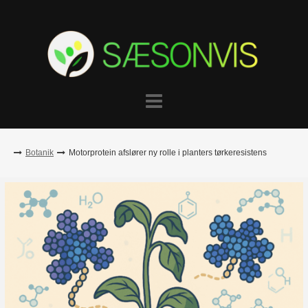
Skip
to
content
Botanik
Motorprotein afslører ny rolle i planters tørkeresistens