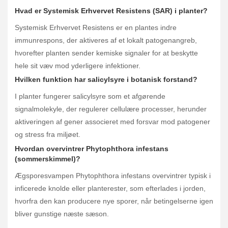
Hvad er Systemisk Erhvervet Resistens (SAR) i planter?
Systemisk Erhvervet Resistens er en plantes indre
immunrespons, der aktiveres af et lokalt patogenangreb,
hvorefter planten sender kemiske signaler for at beskytte
hele sit væv mod yderligere infektioner.
Hvilken funktion har salicylsyre i botanisk forstand?
I planter fungerer salicylsyre som et afgørende
signalmolekyle, der regulerer cellulære processer, herunder
aktiveringen af gener associeret med forsvar mod patogener
og stress fra miljøet.
Hvordan overvintrer Phytophthora infestans
(sommerskimmel)?
Ægsporesvampen Phytophthora infestans overvintrer typisk i
inficerede knolde eller planterester, som efterlades i jorden,
hvorfra den kan producere nye sporer, når betingelserne igen
bliver gunstige næste sæson.