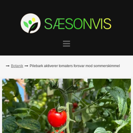
Skip
to
content
Botanik
Pilebark aktiverer tomaters forsvar mod sommerskimmel