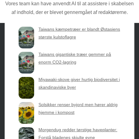
praktisk erfaring direkte fra mulden.
Vores team kan have anvendt AI til at assistere i skabelsen
af indhold, der er blevet gennemgået af redaktørerne.
Taiwans kæmpetræer er blandt Østasiens
største kulstoflagre
Sæsonvis
- Din foretrukne kilde til alt inden for
Taiwans gigantiske træer gemmer på
havearbejde og botanik. Få jordnære råd, spændende
enorm CO2-lagring
nyheder fra botanikkens verden og nemme genveje til
sæsonens grønne glæder.
Miyawaki-skove giver hurtig biodiversitet i
skandinaviske byer
2026 © Web Atelier ApS
Solsikker renser byjord men hører aldrig
hjemme i kompost
Morgendug redder tørstige haveplanter:
Forstå bladenes skjulte evne