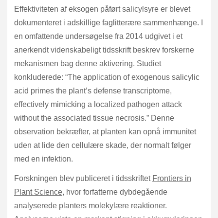
Effektiviteten af eksogen påført salicylsyre er blevet
dokumenteret i adskillige faglitterære sammenhænge. I
en omfattende undersøgelse fra 2014 udgivet i et
anerkendt videnskabeligt tidsskrift beskrev forskerne
mekanismen bag denne aktivering. Studiet
konkluderede: “The application of exogenous salicylic
acid primes the plant’s defense transcriptome,
effectively mimicking a localized pathogen attack
without the associated tissue necrosis.” Denne
observation bekræfter, at planten kan opnå immunitet
uden at lide den cellulære skade, der normalt følger
med en infektion.
Forskningen blev publiceret i tidsskriftet
Frontiers in
Plant Science
, hvor forfatterne dybdegående
analyserede planters molekylære reaktioner.