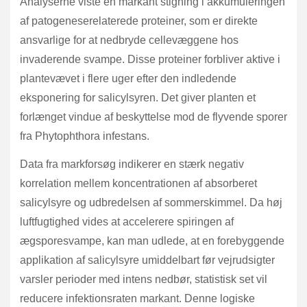
Analyserne viste en markant stigning i akkumuleringen
af patogeneserelaterede proteiner, som er direkte
ansvarlige for at nedbryde cellevæggene hos
invaderende svampe. Disse proteiner forbliver aktive i
plantevævet i flere uger efter den indledende
eksponering for salicylsyren. Det giver planten et
forlænget vindue af beskyttelse mod de flyvende sporer
fra Phytophthora infestans.
Data fra markforsøg indikerer en stærk negativ
korrelation mellem koncentrationen af absorberet
salicylsyre og udbredelsen af sommerskimmel. Da høj
luftfugtighed vides at accelerere spiringen af
ægsporesvampe, kan man udlede, at en forebyggende
applikation af salicylsyre umiddelbart før vejrudsigter
varsler perioder med intens nedbør, statistisk set vil
reducere infektionsraten markant. Denne logiske