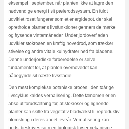
eksempel i september, når planten ikke at lagre den
nødvendige energi i sit pælerodssystem. En fuldt
udviklet roset fungerer som et energidepot, der skal
opretholde plantens livsfunktioner gennem de mørke
og frysende vintermåneder. Under jordoverfladen
udvikler stokrosen en kraftig hovedrod, som trækker
stivelse og andre vitale kulhydrater ned fra bladene.
Denne underjordiske forberedelse er selve
fundamentet for, at planten overhovedet kan
påbegynde sit næste livsstadie.
Den mest komplekse botaniske proces i den toårige
livscyklus kaldes vernalisering. Dette fænomen er en
absolut forudsætning for, at stokroser og lignende
planter kan skifte fra vegetativ bladvækst til reproduktiv
blomstring i deres andet leveår. Vernalisering kan
bedst beskrives som en biologisk frysermekanisme