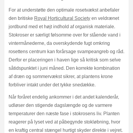
For at understøtte den optimale rosetvækst anbefaler
den britiske
Royal Horticultural Society
en veldrænet
jordbund med et højt indhold af organisk materiale.
Stokroser er særligt følsomme over for stående vand i
vintermånederne, da overskydende fugt omkring
rosettens centrum kan forårsage svampeangreb og råd.
Derfor er placeringen i haven lige så kritisk som selve
såtidspunktet i juni måned. Den korrekte kombination
af dræn og sommervækst sikrer, at plantens krone
forbliver intakt under det tykke snedække.
Når foråret endelig ankommer i det andet kalenderår,
udløser den stigende dagslængde og de varmere
temperaturer den næste fase i stokrosens liv. Planten
reagerer på lyset ved at påbegynde stokløbning, hvor
en kraftig central stængel hurtigt skyder direkte i vejret.