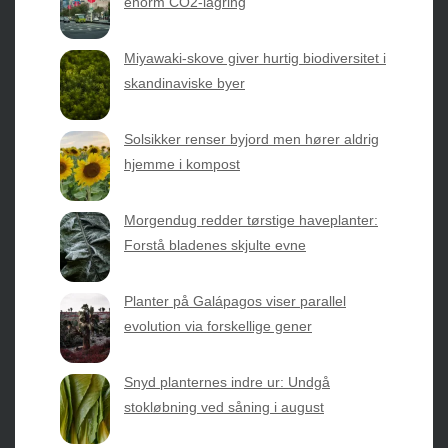
enorm CO2-lagring
Sæsonvis
- Din foretrukne kilde til alt inden for
Miyawaki-skove giver hurtig biodiversitet i
havearbejde og botanik. Få jordnære råd, spændende
skandinaviske byer
nyheder fra botanikkens verden og nemme genveje til
sæsonens grønne glæder.
Solsikker renser byjord men hører aldrig
hjemme i kompost
2026 © Web Atelier ApS
Morgendug redder tørstige haveplanter:
Forstå bladenes skjulte evne
Planter på Galápagos viser parallel
evolution via forskellige gener
Privatlivspolitik & Cookies
Snyd planternes indre ur: Undgå
Kontakt Os
stokløbning ved såning i august
Om os