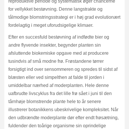
reproduktive periode og systematisk øger chancerne
for vellykket bestøvning. Denne langstrakte og
tålmodige blomstringsstrategi er i høj grad evolutionært
fordelagtig i meget uforudsigelige klimaer.
Efter en succesfuld bestøvning af indfødte bier og
andre flyvende insekter, begynder planten sin
afsluttende biokemiske opgave med at producere
tusindvis af små modne frø. Frøstandene tørrer
forsigtigt ind over sensommeren og spredes til sidst af
blæsten eller ved simpelthen at falde til jorden i
umiddelbar nærhed af moderplanten. Hele denne
uafbrudte livscyklus fra det lille frø sået i juni til den
tårnhøje blomstrende plante hele to år senere
illustrerer botanikkens ubeskrivelige kompleksitet. Når
den udbrændte moderplante dør efter endt frøsætning,
fuldender den toårige organisme sin oprindelige