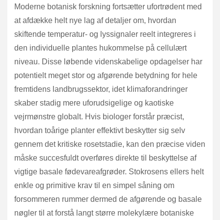
Moderne botanisk forskning fortsætter ufortrødent med
at afdække helt nye lag af detaljer om, hvordan
skiftende temperatur- og lyssignaler reelt integreres i
den individuelle plantes hukommelse på cellulært
niveau. Disse løbende videnskabelige opdagelser har
potentielt meget stor og afgørende betydning for hele
fremtidens landbrugssektor, idet klimaforandringer
skaber stadig mere uforudsigelige og kaotiske
vejrmønstre globalt. Hvis biologer forstår præcist,
hvordan toårige planter effektivt beskytter sig selv
gennem det kritiske rosetstadie, kan den præcise viden
måske succesfuldt overføres direkte til beskyttelse af
vigtige basale fødevareafgrøder. Stokrosens ellers helt
enkle og primitive krav til en simpel såning om
forsommeren rummer dermed de afgørende og basale
nøgler til at forstå langt større molekylære botaniske