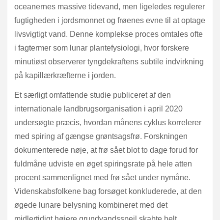
oceanernes massive tidevand, men ligeledes regulerer
fugtigheden i jordsmonnet og frøenes evne til at optage
livsvigtigt vand. Denne komplekse proces omtales ofte
i fagtermer som lunar plantefysiologi, hvor forskere
minutiøst observerer tyngdekraftens subtile indvirkning
på kapillærkræfterne i jorden.
Et særligt omfattende studie publiceret af den
internationale landbrugsorganisation i april 2020
undersøgte præcis, hvordan månens cyklus korrelerer
med spiring af gængse grøntsagsfrø. Forskningen
dokumenterede nøje, at frø sået blot to dage forud for
fuldmåne udviste en øget spiringsrate på hele atten
procent sammenlignet med frø sået under nymåne.
Videnskabsfolkene bag forsøget konkluderede, at den
øgede lunare belysning kombineret med det
midlertidigt højere grundvandsspejl skabte helt