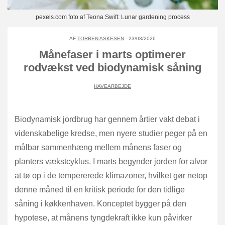
pexels.com foto af Teona Swift: Lunar gardening process
AF
TORBEN ASKESEN
- 23/03/2026
Månefaser i marts optimerer
rodvækst ved biodynamisk såning
HAVEARBEJDE
Biodynamisk jordbrug har gennem årtier vakt debat i
videnskabelige kredse, men nyere studier peger på en
målbar sammenhæng mellem månens faser og
planters vækstcyklus. I marts begynder jorden for alvor
at tø op i de tempererede klimazoner, hvilket gør netop
denne måned til en kritisk periode for den tidlige
såning i køkkenhaven. Konceptet bygger på den
hypotese, at månens tyngdekraft ikke kun påvirker