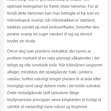
optimale betingelser for frøets vitale hævelse. For at
forstå dette fænomen kan man betragte et frø som en
mikroskopisk svamp; når månetrækket er stærkest,
trækkes vandet op mod jordoverfladen, hvorefter den
porøse svamp let suger væsken til sig og derved
bryder sin dvale.
Det er dog især plantens rodvækst, der synes at
profitere markant af en nøje planlagt såkalender i det
tidlige og ofte lunefulde forår. Når fuldmånen langsomt
aftager, mindskes det opadgående træk i jordens
væsker, hvilket naturligt tvinger planten til at lede efter
livsvigtigt vand langt dybere nede i det kolde substrat.
Dette nedadgående skift stimulerer ifølge
biodynamiske principper selve kimplanten til hurtigt at
udvikle et væsentligt mere robust og forgrenet