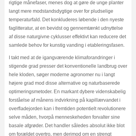
rigtige månefaser, menes dog at gøre de unge planter
langt mere modstandsdygtige over for pludselige
temperaturfald. Det konkluderes løbende i den nyeste
faglitteratur, at en bevidst og gennemtænkt udnyttelse
af disse naturgivne cyklusser effektivt kan reducere det
samlede behov for kunstig vanding i etableringsfasen.
I takt med at de igangværende klimaforandringer i
stigende grad presser det konventionelle landbrug over
hele kloden, søger moderne agronomer nu i langt
højere grad mod disse alternative og naturbaserede
optimeringsmetoder. En markant dybere videnskabelig
forståelse af månens indvirkning på kapillærvandet i
overfladejorden kan i fremtiden potentielt revolutionere
selve måden, hvorpå menneskeheden forvalter sine
basale afgrøder. Det handler således absolut ikke blot
om forældet overtro, men derimod om en strengt