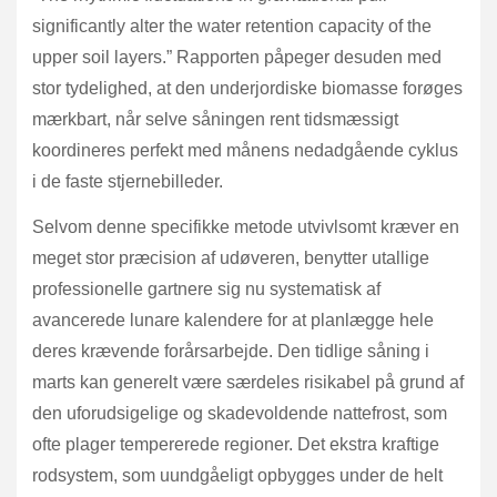
significantly alter the water retention capacity of the
upper soil layers.” Rapporten påpeger desuden med
stor tydelighed, at den underjordiske biomasse forøges
mærkbart, når selve såningen rent tidsmæssigt
koordineres perfekt med månens nedadgående cyklus
i de faste stjernebilleder.
Selvom denne specifikke metode utvivlsomt kræver en
meget stor præcision af udøveren, benytter utallige
professionelle gartnere sig nu systematisk af
avancerede lunare kalendere for at planlægge hele
deres krævende forårsarbejde. Den tidlige såning i
marts kan generelt være særdeles risikabel på grund af
den uforudsigelige og skadevoldende nattefrost, som
ofte plager tempererede regioner. Det ekstra kraftige
rodsystem, som uundgåeligt opbygges under de helt