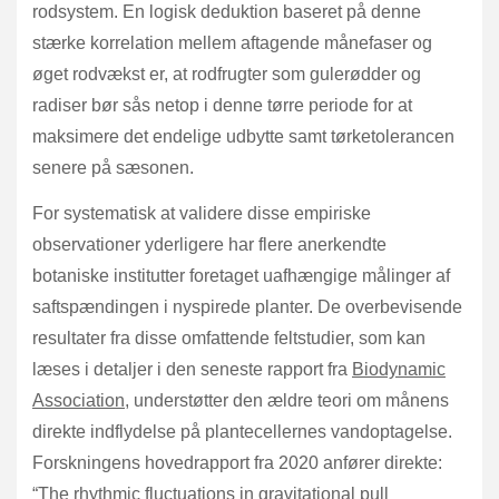
rodsystem. En logisk deduktion baseret på denne
stærke korrelation mellem aftagende månefaser og
øget rodvækst er, at rodfrugter som gulerødder og
radiser bør sås netop i denne tørre periode for at
maksimere det endelige udbytte samt tørketolerancen
senere på sæsonen.
For systematisk at validere disse empiriske
observationer yderligere har flere anerkendte
botaniske institutter foretaget uafhængige målinger af
saftspændingen i nyspirede planter. De overbevisende
resultater fra disse omfattende feltstudier, som kan
læses i detaljer i den seneste rapport fra
Biodynamic
Association
, understøtter den ældre teori om månens
direkte indflydelse på plantecellernes vandoptagelse.
Forskningens hovedrapport fra 2020 anfører direkte:
“The rhythmic fluctuations in gravitational pull