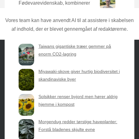
Fødevarevidenskab, kombinerer
Torben den nyeste forskning med
praktisk erfaring direkte fra mulden.
Vores team kan have anvendt AI til at assistere i skabelsen
af indhold, der er blevet gennemgået af redaktørerne.
Taiwans gigantiske træer gemmer på
enorm CO2-lagring
Sæsonvis
- Din foretrukne kilde til alt inden for
Miyawaki-skove giver hurtig biodiversitet i
havearbejde og botanik. Få jordnære råd, spændende
skandinaviske byer
nyheder fra botanikkens verden og nemme genveje til
sæsonens grønne glæder.
Solsikker renser byjord men hører aldrig
hjemme i kompost
2026 © Web Atelier ApS
Morgendug redder tørstige haveplanter:
Forstå bladenes skjulte evne