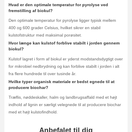
Hvad er den optimale temperatur for pyrolyse ved
fremstilling af biokul?
Den optimale temperatur for pyrolyse ligger typisk mellem
400 og 600 grader Celsius, hvilket sikrer en stabil
kulstofstruktur med maksimal porøsitet.
Hvor længe kan kulstof forblive stabilt i jorden gennem
biokul?
Kulstof lagret i form af biokul er yderst modstandsdygtigt over
for mikrobiel nedbrydning og kan forblive stabilt i jorden i alt
fra flere hundrede til over tusinde år.
Hvilke typer organisk materiale er bedst egnede til at
producere biochar?
Træflis, nøddeskaller, halm og landbrugsaffald med et højt
indhold af lignin er særligt velegnede til at producere biochar
med et højt kulstofindhold.
Anbefalet til dig