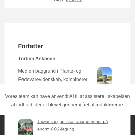
Forfatter
Torben Askesen
Med en baggrund i Plante- og
Fødevarevidenskab, kombinerer
Torben den nyeste forskning med
praktisk erfaring direkte fra mulden.
Vores team kan have anvendt AI til at assistere i skabelsen
af indhold, der er blevet gennemgået af redaktørerne.
Taiwans gigantiske træer gemmer på
enorm CO2-lagring