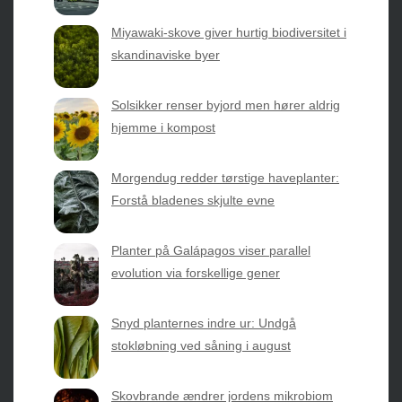
Sæsonvis
- Din foretrukne kilde til alt inden for
Miyawaki-skove giver hurtig biodiversitet i
havearbejde og botanik. Få jordnære råd, spændende
skandinaviske byer
nyheder fra botanikkens verden og nemme genveje til
sæsonens grønne glæder.
Solsikker renser byjord men hører aldrig
hjemme i kompost
2026 © Web Atelier ApS
Morgendug redder tørstige haveplanter:
Forstå bladenes skjulte evne
Planter på Galápagos viser parallel
evolution via forskellige gener
Privatlivspolitik & Cookies
Snyd planternes indre ur: Undgå
Kontakt Os
stokløbning ved såning i august
Om os
Skovbrande ændrer jordens mikrobiom