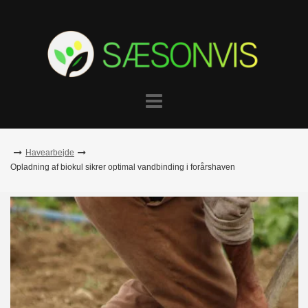
Skip
to
content
Havearbejde
Opladning af biokul sikrer optimal vandbinding i forårshaven