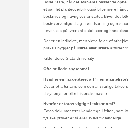
Boise State, når der etableres passende opbeva
et samlet planteoverblik også blive mere håndg
beskrives og navngives ensartet, bliver det lett
bestøvervenlige tiltag, frøindsamling og restaur
forveksles på tværs af databaser og handelsn
Det er en indirekte, men vigtig følge af arbejde
praksis bygger på usikre eller uklare artsidentit
Kilde:
Boise State University
Ofte stillede spørgsmål
Hvad er en “accepteret art” i en planteliste
Det er et artsnavn, som den ansvarlige takso
til synonymer eller historiske navne.
Hvorfor er fotos vigtige i taksonomi?
Fotos dokumenterer kendetegn i felten, som ka
fysiske prøver er få eller svært tilgængelige.