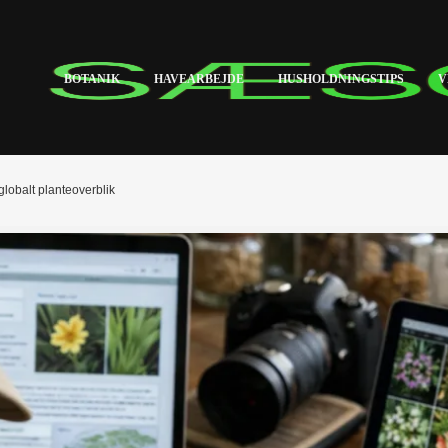
BOTANIK
HAVEARBEJDE
HUSHOLDNINGSTIPS
V
 globalt planteoverblik