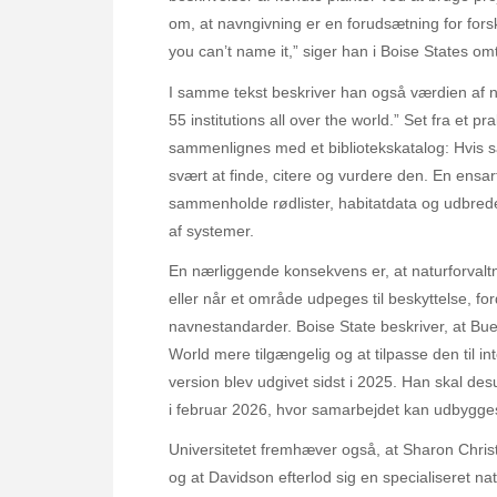
om, at navngivning er en forudsætning for forsk
you can’t name it,” siger han i Boise States om
I samme tekst beskriver han også værdien af n
55 institutions all over the world.” Set fra et 
sammenlignes med et bibliotekskatalog: Hvis sam
svært at finde, citere og vurdere den. En ensar
sammenholde rødlister, habitatdata og udbrede
af systemer.
En nærliggende konsekvens er, at naturforvaltn
eller når et område udpeges til beskyttelse, fo
navnestandarder. Boise State beskriver, at Bue
World mere tilgængelig og at tilpasse den til in
version blev udgivet sidst i 2025. Han skal de
i februar 2026, hvor samarbejdet kan udbygge
Universitetet fremhæver også, at Sharon Christo
og at Davidson efterlod sig en specialiseret na