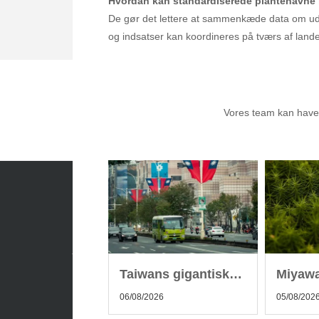
Hvordan kan standardiserede plantenavne 
De gør det lettere at sammenkæde data om udbr
og indsatser kan koordineres på tværs af land
Anbef
Vores team kan have a
Sæsonvis
- Din foretrukne kilde til alt
inden for havearbejde og botanik. Få
jordnære råd, spændende nyheder fra
botanikkens verden og nemme genveje
Taiwans gigantiske træer gemmer på enorm CO2-lagring
til sæsonens grønne glæder.
06/08/2026
05/08/202