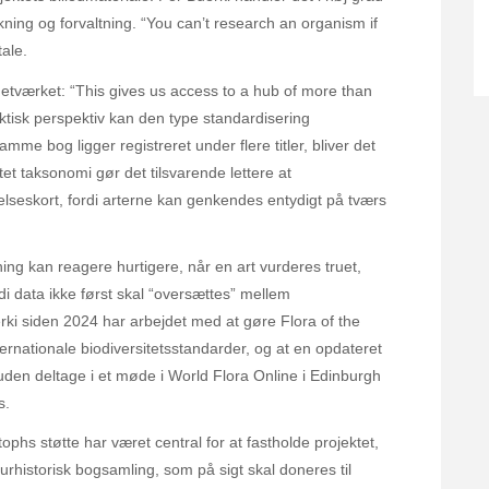
ning og forvaltning. “You can’t research an organism if
tale.
etværket: “This gives us access to a hub of more than
praktisk perspektiv kan den type standardisering
me bog ligger registreret under flere titler, bliver det
tet taksonomi gør det tilsvarende lettere at
lseskort, fordi arterne kan genkendes entydigt på tværs
ing kan reagere hurtigere, når en art vurderes truet,
rdi data ikke først skal “oversættes” mellem
rki siden 2024 har arbejdet med at gøre Flora of the
ternationale biodiversitetsstandarder, og at en opdateret
suden deltage i et møde i World Flora Online i Edinburgh
s.
phs støtte har været central for at fastholde projektet,
turhistorisk bogsamling, som på sigt skal doneres til