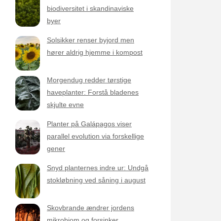
biodiversitet i skandinaviske
byer
Solsikker renser byjord men
hører aldrig hjemme i kompost
Morgendug redder tørstige
haveplanter: Forstå bladenes
skjulte evne
Planter på Galápagos viser
parallel evolution via forskellige
gener
Snyd planternes indre ur: Undgå
stokløbning ved såning i august
Skovbrande ændrer jordens
mikrobiom og forsinker