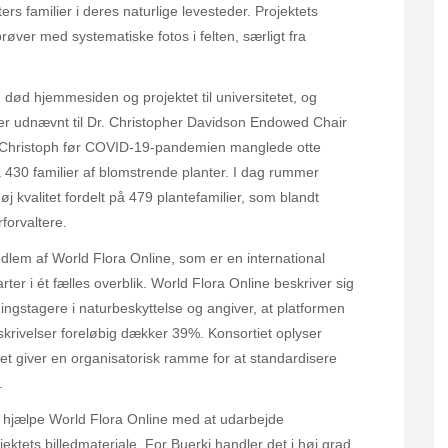
s familier i deres naturlige levesteder. Projektets
øver med systematiske fotos i felten, særligt fra
 død hjemmesiden og projektet til universitetet, og
 er udnævnt til Dr. Christopher Davidson Endowed Chair
og Christoph før COVID-19-pandemien manglede otte
 430 familier af blomstrende planter. I dag rummer
øj kvalitet fordelt på 479 plantefamilier, som blandt
forvaltere.
edlem af World Flora Online, som er en international
ter i ét fælles overblik. World Flora Online beskriver sig
ingstagere i naturbeskyttelse og angiver, at platformen
skrivelser foreløbig dækker 39%. Konsortiet oplyser
et giver en organisatorisk ramme for at standardisere
.
n hjælpe World Flora Online med at udarbejde
ektets billedmateriale. For Buerki handler det i høj grad