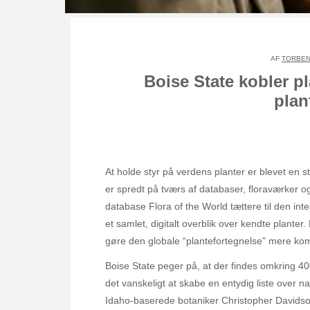
AF
TORBEN
Boise State kobler pl
plan
At holde styr på verdens planter er blevet en s
er spredt på tværs af databaser, floraværker og
database Flora of the World tættere til den int
et samlet, digitalt overblik over kendte planter
gøre den globale “plantefortegnelse” mere kom
Boise State peger på, at der findes omkring 
det vanskeligt at skabe en entydig liste over n
Idaho-baserede botaniker Christopher Davidson