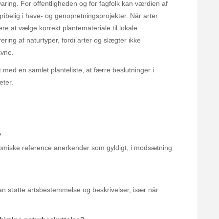
ring. For offentligheden og for fagfolk kan værdien af
ribelig i have- og genopretningsprojekter. Når arter
ere at vælge korrekt plantemateriale til lokale
ering af naturtyper, fordi arter og slægter ikke
avne.
t med en samlet planteliste, at færre beslutninger i
eter.
?
nomiske reference anerkender som gyldigt, i modsætning
n støtte artsbestemmelse og beskrivelser, især når