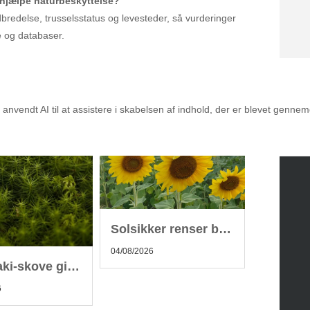
hjælpe naturbeskyttelse?
edelse, trusselsstatus og levesteder, så vurderinger
e og databaser.
alet til dig
nvendt AI til at assistere i skabelsen af indhold, der er blevet genne
Solsikker renser byjord men hører aldrig hjemme i kompost
04/08/2026
Miyawaki-skove giver hurtig biodiversitet i skandinaviske byer
6