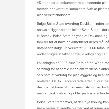
45 lande for at dokumentere blomstrende planter
metode har været at kombinere fysiske plantepr
biodiversitetshotspots.
Ifølge Boise State overdrog Davidson inden sin
ansvaret ligger nu hos lektor Sven Buerki, der
in Botany. Boise State oplyser, at Davidson 
familier for at have dokumenteret deres mål på
databasen ifølge universitetet 232.000 fotos i h
andet bruges af taksonomer, økologer og natur
I slutningen af 2025 blev Flora of the World m
satsning for at samle viden om verdens plantear
selv som et værktøj for planlæggere og beslutn
omfatter 381.476 accepterede arter, hvoraf be
desuden at have 61 medlemsinstitutioner, hvilk
navne, beskrivelser og kilder på tværs af lande
Boise State fremhæver, at den nye kobling ka
beskrivelser af kendte planter ved at bruge proj