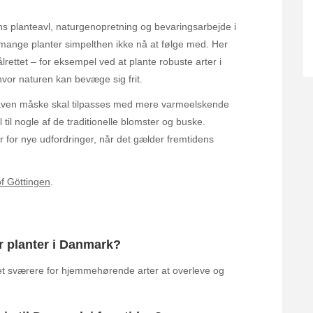
ns planteavl, naturgenopretning og bevaringsarbejde i
 mange planter simpelthen ikke nå at følge med. Her
målrettet – for eksempel ved at plante robuste arter i
vor naturen kan bevæge sig frit.
haven måske skal tilpasses med mere varmeelskende
 til nogle af de traditionelle blomster og buske.
 for nye udfordringer, når det gælder fremtidens
of Göttingen
.
r planter i Danmark?
t sværere for hjemmehørende arter at overleve og