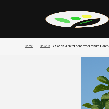
Skip
to
content
Home
Botanik
Sådan vil fremtidens træer ændre Danm