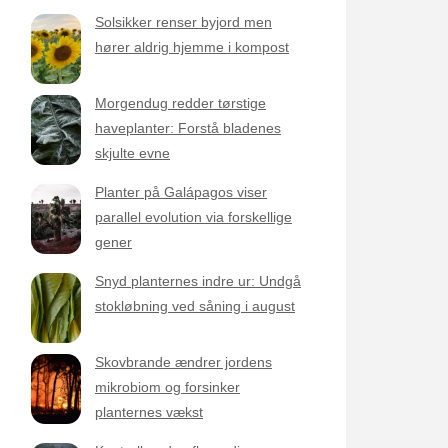
Solsikker renser byjord men
hører aldrig hjemme i kompost
Morgendug redder tørstige
haveplanter: Forstå bladenes
skjulte evne
Planter på Galápagos viser
parallel evolution via forskellige
gener
Snyd planternes indre ur: Undgå
stokløbning ved såning i august
Skovbrande ændrer jordens
mikrobiom og forsinker
planternes vækst