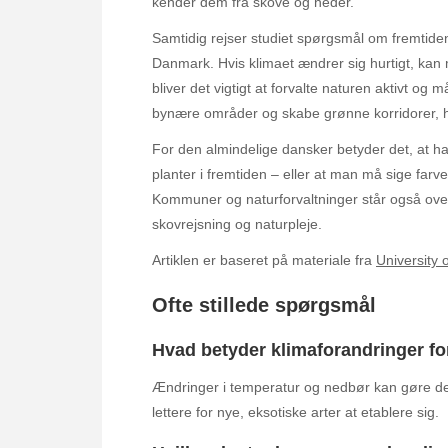
kender dem fra skove og heder.
Samtidig rejser studiet spørgsmål om fremtide
Danmark. Hvis klimaet ændrer sig hurtigt, kan
bliver det vigtigt at forvalte naturen aktivt og 
bynære områder og skabe grønne korridorer, h
For den almindelige dansker betyder det, at 
planter i fremtiden – eller at man må sige farvel
Kommuner og naturforvaltninger står også over
skovrejsning og naturpleje.
Artiklen er baseret på materiale fra
University 
Ofte stillede spørgsmål
Hvad betyder klimaforandringer fo
Ændringer i temperatur og nedbør kan gøre de
lettere for nye, eksotiske arter at etablere sig.