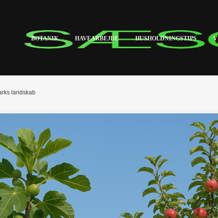
BOTANIK
HAVEARBEJDE
HUSHOLDNINGSTIPS
V
arks landskab