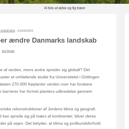
AI foto af æble og fig træer
 ASKESEN
- 31/03/2025
ræer ændre Danmarks landskab
BOTANIK
le af verden, mens andre spreder sig globalt? Det
ster et omfattende studie fra Universitetet i Göttingen
næsten 270.000 frøplanter verden over har forskere
e barrierer har formet planters udbredelse gennem
oriske rekonstruktioner af Jordens klima og geografi.
d kan sprede sig på tværs af kontinenter, bliver deres
øder på vejen. Det betyder, at klima og jordbundsforhold