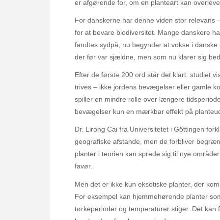
er afgørende for, om en planteart kan overleve 
For danskerne har denne viden stor relevans – 
for at bevare biodiversitet. Mange danskere ha
fandtes sydpå, nu begynder at vokse i danske
der før var sjældne, men som nu klarer sig bed
Efter de første 200 ord står det klart: studiet vi
trives – ikke jordens bevægelser eller gamle ko
spiller en mindre rolle over længere tidsperiod
bevægelser kun en mærkbar effekt på planteudb
Dr. Lirong Cai fra Universitetet i Göttingen fork
geografiske afstande, men de forbliver begræns
planter i teorien kan sprede sig til nye områd
favør.
Men det er ikke kun eksotiske planter, der kom
For eksempel kan hjemmehørende planter som 
tørkeperioder og temperaturer stiger. Det kan f