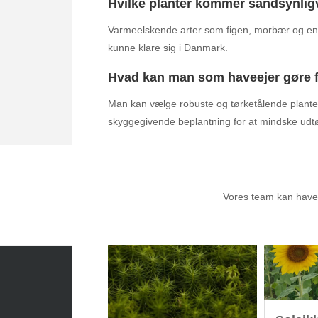
Hvilke planter kommer sandsynligv
Varmeelskende arter som figen, morbær og enke
kunne klare sig i Danmark.
Hvad kan man som haveejer gøre fo
Man kan vælge robuste og tørketålende planter
skyggegivende beplantning for at mindske udtø
Anbef
Vores team kan have a
Sæsonvis
- Din foretrukne kilde til alt
inden for havearbejde og botanik. Få