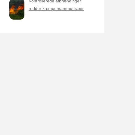
Kontrollerede afbrændinger
redder kæmpemammuttræer