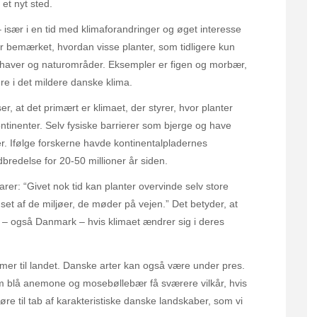
et nyt sted.
især i en tid med klimaforandringer og øget interesse
r bemærket, hvordan visse planter, som tidligere kun
 haver og naturområder. Eksempler er figen og morbær,
re i det mildere danske klima.
ser, at det primært er klimaet, der styrer, hvor planter
ntinenter. Selv fysiske barrierer som bjerge og have
er. Ifølge forskerne havde kontinentalpladernes
redelse for 20-50 millioner år siden.
larer: “Givet nok tid kan planter overvinde selv store
et af de miljøer, de møder på vejen.” Det betyder, at
er – også Danmark – hvis klimaet ændrer sig i deres
mer til landet. Danske arter kan også være under pres.
blå anemone og mosebøllebær få sværere vilkår, hvis
øre til tab af karakteristiske danske landskaber, som vi