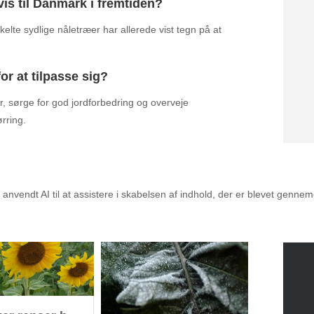
is til Danmark i fremtiden?
lte sydlige nåletræer har allerede vist tegn på at
r at tilpasse sig?
, sørge for god jordforbedring og overveje
rring.
alet til dig
nvendt AI til at assistere i skabelsen af indhold, der er blevet genne