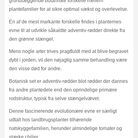
grundlæggende botaniske forskelle mellem
plantefamilier for at sikre optimal vækst og overlevelse.
En af de mest markante forskelle findes i planternes
evne til at udvikle såkaldte adventiv-rødder direkte fra
den grønne stængel.
Mens nogle arter trives pragtfuldt med at blive begravet
dybt i jorden, vil den nøjagtig samme behandling være
den visse død for andre.
Botanisk set er adventiv-rødder blot rødder der dannes
fra andre plantedele end den oprindelige primære
rodstruktur, typisk fra selve stængelvævet.
Denne fascinerende evolutionære evne er særligt
udtalt hos landbrugsplanter tilhørende
natskyggefamilien, herunder almindelige tomater og
stærke chilier.