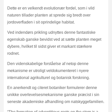
Dette er en velkendt evolutionær fordel, som i vild
naturen tillader planten at sprede sig bredt over
jordoverfladen i sit oprindelige habitat.
Ved indendørs prikling udnyttes denne fantastiske
egenskab ganske bevidst ved at sætte planten meget
dybere, hvilket til sidst giver et markant stærkere
rodnet.
Den videnskabelige forståelse af netop denne
mekanisme er utroligt veldokumenteret i nyere
international agrikulturel og botanisk forskning.
En anerkendt og citeret botaniker formulerer denne
unikke overlevelsesmekanisme ganske præcist i sin
seneste akademiske afhandling om natskyggefamilien.
“The formation of adventitious roots on the stem is a