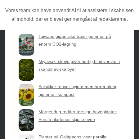
Torben den nyeste forskning med
praktisk erfaring direkte fra mulden.
Vores team kan have anvendt AI til at assistere i skabelsen
af indhold, der er blevet gennemgået af redaktørerne.
Taiwans gigantiske træer gemmer på
enorm CO2-lagring
Sæsonvis
- Din foretrukne kilde til alt inden for
Miyawaki-skove giver hurtig biodiversitet i
havearbejde og botanik. Få jordnære råd, spændende
skandinaviske byer
nyheder fra botanikkens verden og nemme genveje til
sæsonens grønne glæder.
Solsikker renser byjord men hører aldrig
hjemme i kompost
2026 © Web Atelier ApS
Morgendug redder tørstige haveplanter:
Forstå bladenes skjulte evne
Planter på Galápagos viser parallel