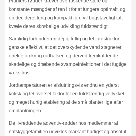
Planters rødder kræver overraskende store og
konstante mængder af ren ilt for at fungere optimalt, og
en decideret tung og kompakt jord vil bogstaveligt talt
kvæle deres skrøbelige udvikling fuldstændigt.
Samtidig forhindrer en dejlig luftig og let jordstruktur
ganske effektivt, at det overskydende vand stagnerer
direkte omkring rodhalsen og derved fremkalder de
skadelige og dræbende svampeinfektioner i det fugtige
væksthus.
Jordtemperaturen er afslutningsvis endnu en yderst
kritisk og let overset faktor for en fuldstændig vellykket
og meget hurtig etablering af de små planter lige efter
omplantningen.
De livreddende adventiv-rødder hos medlemmer af
natskyggefamilien udvikles markant hurtigst og absolut