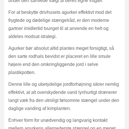
under den samlede vægt af deres egne frugter.
For at beskytte drivhusets agurker effektivt mod det
frygtede og dødelige stængelråd, er den moderne
gartner imidlertid tvunget til at anvende en helt og
aldeles modsat strategi.
Agurker bør absolut altid plantes meget forsigtigt, så
den sarte rodhals bevidst er placeret en lille smule
højere end den omkringliggende jord i selve
plastikpotten.
Denne lille og ubetydelige jordforhøjning sikrer nemlig
effektivt, at alt overskydende vand lynhurtigt drænerer
langt væk fra den utroligt følsomme stængel under den
daglige vanding af kimplanten.
Enhver form for unødvendig og langvarig kontakt
mellem agurkens allernederste stængel og en meget