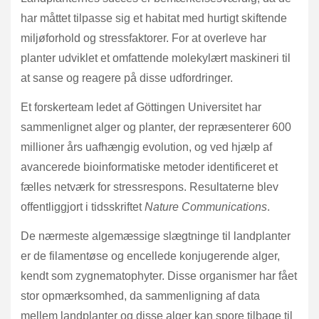
har måttet tilpasse sig et habitat med hurtigt skiftende
miljøforhold og stressfaktorer. For at overleve har
planter udviklet et omfattende molekylært maskineri til
at sanse og reagere på disse udfordringer.
Et forskerteam ledet af Göttingen Universitet har
sammenlignet alger og planter, der repræsenterer 600
millioner års uafhængig evolution, og ved hjælp af
avancerede bioinformatiske metoder identificeret et
fælles netværk for stressrespons. Resultaterne blev
offentliggjort i tidsskriftet
Nature Communications
.
De nærmeste algemæssige slægtninge til landplanter
er de filamentøse og encellede konjugerende alger,
kendt som zygnematophyter. Disse organismer har fået
stor opmærksomhed, da sammenligning af data
mellem landplanter og disse alger kan spore tilbage til