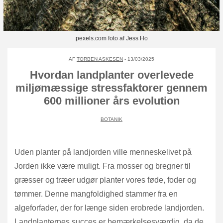
pexels.com foto af Jess Ho
AF
TORBEN ASKESEN
- 13/03/2025
Hvordan landplanter overlevede
miljømæssige stressfaktorer gennem
600 millioner års evolution
BOTANIK
Uden planter på landjorden ville menneskelivet på
Jorden ikke være muligt. Fra mosser og bregner til
græsser og træer udgør planter vores føde, foder og
tømmer. Denne mangfoldighed stammer fra en
algeforfader, der for længe siden erobrede landjorden.
Landplanternes succes er bemærkelsesværdig, da de