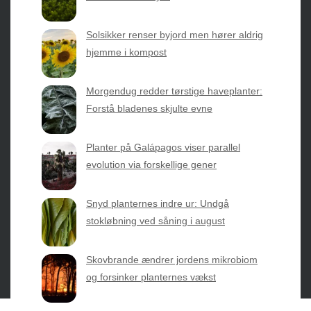
nyheder fra botanikkens verden og nemme genveje til
sæsonens grønne glæder.
Solsikker renser byjord men hører aldrig
hjemme i kompost
2026 © Web Atelier ApS
Morgendug redder tørstige haveplanter:
Forstå bladenes skjulte evne
Planter på Galápagos viser parallel
evolution via forskellige gener
Privatlivspolitik & Cookies
Snyd planternes indre ur: Undgå
Kontakt Os
stokløbning ved såning i august
Om os
Skovbrande ændrer jordens mikrobiom
og forsinker planternes vækst