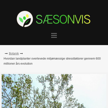
Skip
to
content
Botanik
Hvordan landplanter overlevede miljømæssige stressfaktorer gennem 600
millioner års evolution