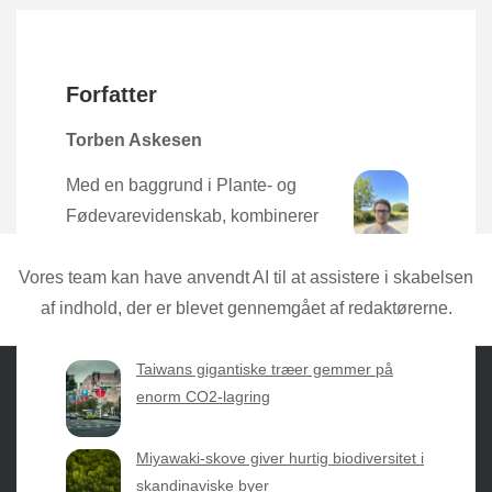
Forfatter
Torben Askesen
Med en baggrund i Plante- og
Fødevarevidenskab, kombinerer
Torben den nyeste forskning med
praktisk erfaring direkte fra mulden.
Vores team kan have anvendt AI til at assistere i skabelsen
af indhold, der er blevet gennemgået af redaktørerne.
Taiwans gigantiske træer gemmer på
enorm CO2-lagring
Sæsonvis
- Din foretrukne kilde til alt inden for
Miyawaki-skove giver hurtig biodiversitet i
havearbejde og botanik. Få jordnære råd, spændende
skandinaviske byer