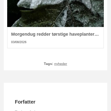
Morgendug redder tørstige haveplanter: Forstå bladenes skjulte evne
03/08/2026
Tags:
nyheder
Forfatter