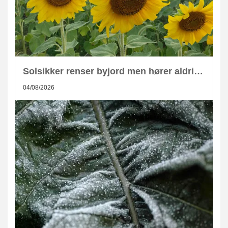
Solsikker renser byjord men hører aldrig hjemme i kompost
04/08/2026