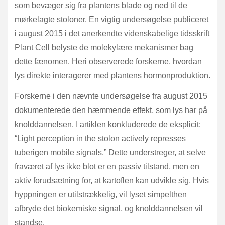
som bevæger sig fra plantens blade og ned til de
mørkelagte stoloner. En vigtig undersøgelse publiceret
i august 2015 i det anerkendte videnskabelige tidsskrift
Plant Cell
belyste de molekylære mekanismer bag
dette fænomen. Heri observerede forskerne, hvordan
lys direkte interagerer med plantens hormonproduktion.
Forskerne i den nævnte undersøgelse fra august 2015
dokumenterede den hæmmende effekt, som lys har på
knolddannelsen. I artiklen konkluderede de eksplicit:
“Light perception in the stolon actively represses
tuberigen mobile signals.” Dette understreger, at selve
fraværet af lys ikke blot er en passiv tilstand, men en
aktiv forudsætning for, at kartoflen kan udvikle sig. Hvis
hyppningen er utilstrækkelig, vil lyset simpelthen
afbryde det biokemiske signal, og knolddannelsen vil
standse.