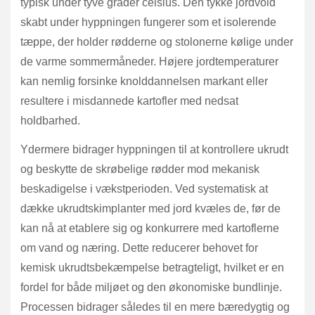
typisk under tyve grader celsius. Den tykke jordvold
skabt under hyppningen fungerer som et isolerende
tæppe, der holder rødderne og stolonerne kølige under
de varme sommermåneder. Højere jordtemperaturer
kan nemlig forsinke knolddannelsen markant eller
resultere i misdannede kartofler med nedsat
holdbarhed.
Ydermere bidrager hyppningen til at kontrollere ukrudt
og beskytte de skrøbelige rødder mod mekanisk
beskadigelse i vækstperioden. Ved systematisk at
dække ukrudtskimplanter med jord kvæles de, før de
kan nå at etablere sig og konkurrere med kartoflerne
om vand og næring. Dette reducerer behovet for
kemisk ukrudtsbekæmpelse betragteligt, hvilket er en
fordel for både miljøet og den økonomiske bundlinje.
Processen bidrager således til en mere bæredygtig og