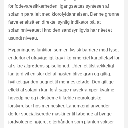
for fødevaresikkerheden, igangsættes syntesen af
solanin parallelt med klorofyldannelsen. Denne grønne
farve er altså en direkte, synlig indikator på, at
solaninniveauet i knolden sandsynligvis har nået et
usundt niveau.
Hyppningens funktion som en fysisk barriere mod lyset
er derfor et ufravigeligt krav i kommerciel kartoffelavl for
at sikre afgrødens spiselighed. Uden et tilstrækkeligt
lag jord vil en stor del af høsten blive grøn og giftig,
hvilket gør den uegnet til menneskeføde. Den giftige
effekt af solanin kan forårsage mavekramper, kvalme,
hovedpine og i ekstreme tilfælde neurologiske
forstyrrelser hos mennesker. Landmænd anvender
derfor specialiserede maskiner til løbende at bygge
jordvoldene højere, efterhånden som planten vokser.