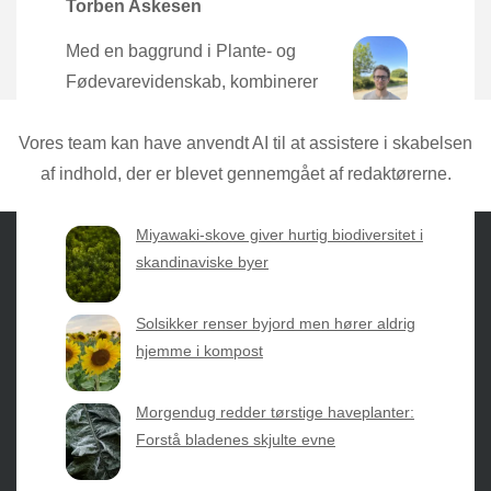
Torben Askesen
Med en baggrund i Plante- og
Fødevarevidenskab, kombinerer
Torben den nyeste forskning med
praktisk erfaring direkte fra mulden.
Vores team kan have anvendt AI til at assistere i skabelsen
af indhold, der er blevet gennemgået af redaktørerne.
Miyawaki-skove giver hurtig biodiversitet i
skandinaviske byer
Sæsonvis
- Din foretrukne kilde til alt inden for
Solsikker renser byjord men hører aldrig
havearbejde og botanik. Få jordnære råd, spændende
hjemme i kompost
nyheder fra botanikkens verden og nemme genveje til
sæsonens grønne glæder.
Morgendug redder tørstige haveplanter:
Forstå bladenes skjulte evne
2026 © Web Atelier ApS