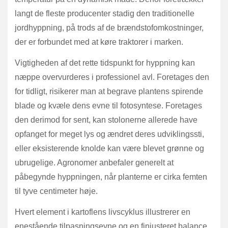
langt de fleste producenter stadig den traditionelle
jordhyppning, på trods af de brændstofomkostninger,
der er forbundet med at køre traktorer i marken.
Vigtigheden af det rette tidspunkt for hyppning kan
næppe overvurderes i professionel avl. Foretages den
for tidligt, risikerer man at begrave plantens spirende
blade og kvæle dens evne til fotosyntese. Foretages
den derimod for sent, kan stolonerne allerede have
opfanget for meget lys og ændret deres udviklingssti,
eller eksisterende knolde kan være blevet grønne og
ubrugelige. Agronomer anbefaler generelt at
påbegynde hyppningen, når planterne er cirka femten
til tyve centimeter høje.
Hvert element i kartoflens livscyklus illustrerer en
enestående tilpasningsevne og en finjusteret balance