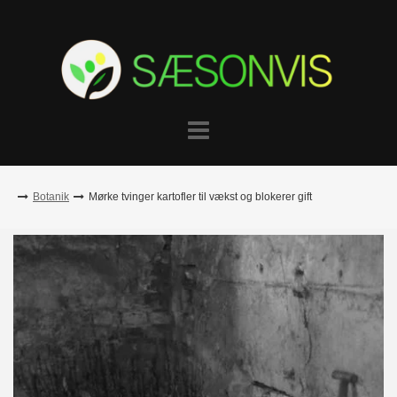
Skip
to
content
Botanik
Mørke tvinger kartofler til vækst og blokerer gift