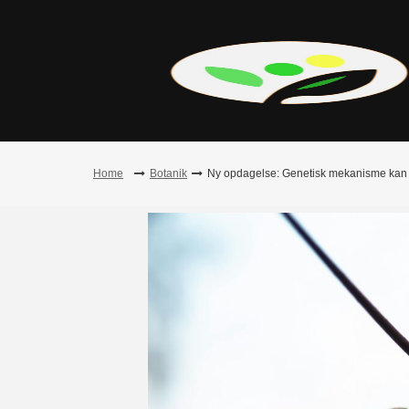
Skip
to
content
Home
Botanik
Ny opdagelse: Genetisk mekanisme kan g