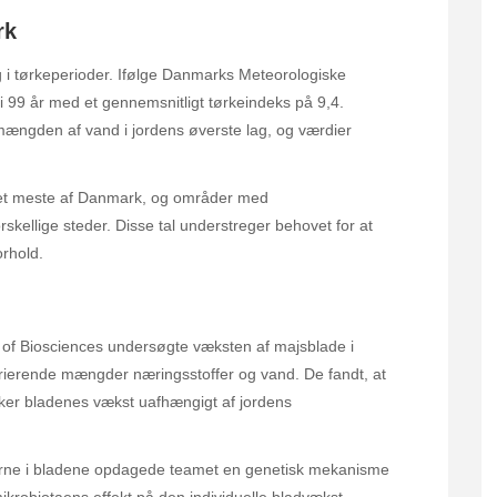
rk
g i tørkeperioder. Ifølge Danmarks Meteorologiske
 i 99 år med et gennemsnitligt tørkeindeks på 9,4.
ængden af vand i jordens øverste lag, og værdier
 det meste af Danmark, og områder med
ellige steder. Disse tal understreger behovet for at
orhold.
l of Biosciences undersøgte væksten af majsblade i
 varierende mængder næringsstoffer og vand. De fandt, at
rker bladenes vækst uafhængigt af jordens
rne i bladene opdagede teamet en genetisk mekanisme