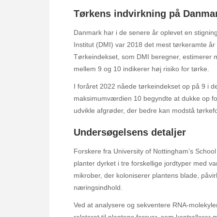
Tørkens indvirkning på Danma
Danmark har i de senere år oplevet en stignin
Institut (DMI) var 2018 det mest tørkeramte år
Tørkeindekset, som DMI beregner, estimerer m
mellem 9 og 10 indikerer høj risiko for tørke.
I foråret 2022 nåede tørkeindekset op på 9 i
maksimumværdien 10 begyndte at dukke op forsk
udvikle afgrøder, der bedre kan modstå tørkef
Undersøgelsens detaljer
Forskere fra University of Nottingham’s Schoo
planter dyrket i tre forskellige jordtyper med
mikrober, der koloniserer plantens blade, påvi
næringsindhold.
Ved at analysere og sekventere RNA-molekyle