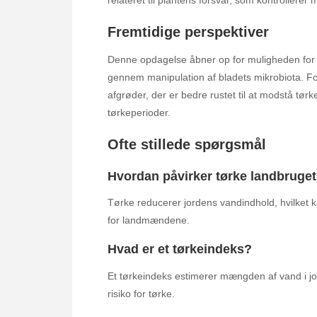
relateret til plantens forsvar, som kontrollerer
Fremtidige perspektiver
Denne opdagelse åbner op for muligheden for 
gennem manipulation af bladets mikrobiota. F
afgrøder, der er bedre rustet til at modstå tørk
tørkeperioder.
Ofte stillede spørgsmål
Hvordan påvirker tørke landbruge
Tørke reducerer jordens vandindhold, hvilket k
for landmændene.
Hvad er et tørkeindeks?
Et tørkeindeks estimerer mængden af vand i jo
risiko for tørke.