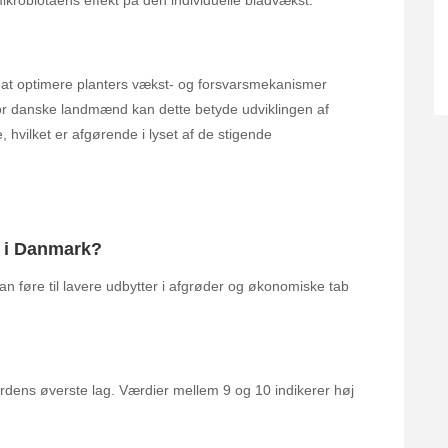
 mikrobiotaens effekt på den individuelle bladvækst.
at optimere planters vækst- og forsvarsmekanismer
or danske landmænd kan dette betyde udviklingen af
e, hvilket er afgørende i lyset af de stigende
t i Danmark?
an føre til lavere udbytter i afgrøder og økonomiske tab
rdens øverste lag. Værdier mellem 9 og 10 indikerer høj