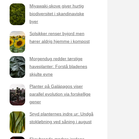
Miyawaki-skove giver hurtig
biodiversitet i skandinaviske
byer
Solsikker renser byjord men
hører aldrig hjemme i kompost
Morgendug redder tørstige
haveplanter: Forstå bladenes
skjulte evne
Planter på Galápagos viser
parallel evolution via forskellige
gener
Snyd planternes indre ur: Undgå
stokløbning ved såning i august
Skovbrande ændrer jordens