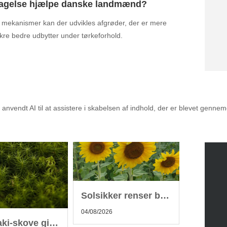
dagelse hjælpe danske landmænd?
e mekanismer kan der udvikles afgrøder, der er mere
ikre bedre udbytter under tørkeforhold.
alet til dig
nvendt AI til at assistere i skabelsen af indhold, der er blevet genne
Solsikker renser byjord men hører aldrig hjemme i kompost
04/08/2026
Miyawaki-skove giver hurtig biodiversitet i skandinaviske byer