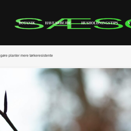
BOTANIK
HAVEARBEJDE
HUSHOLDNINGSTIPS
V
øre planter mere tørkeresistente