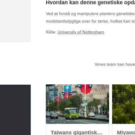
Hvordan kan denne genetiske op
Ved at forstå og manipulere planters genetisk
modstandsdygtige over for tørke, hvilket kan s
Kilde:
University of Nottingham
Anbef
Vores team kan have a
Sæsonvis
- Din foretrukne kilde til alt
inden for havearbejde og botanik. Få
jordnære råd, spændende nyheder fra
botanikkens verden og nemme genveje
Taiwans gigantiske træer gemmer på enorm CO2-lagring