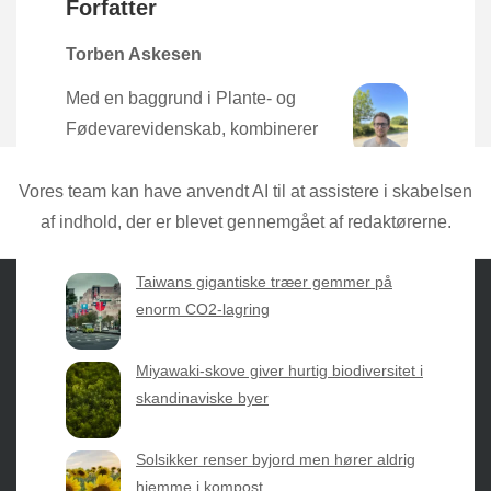
Forfatter
Torben Askesen
Med en baggrund i Plante- og
Fødevarevidenskab, kombinerer
Torben den nyeste forskning med
praktisk erfaring direkte fra mulden.
Vores team kan have anvendt AI til at assistere i skabelsen
af indhold, der er blevet gennemgået af redaktørerne.
Taiwans gigantiske træer gemmer på
enorm CO2-lagring
Sæsonvis
- Din foretrukne kilde til alt inden for
Miyawaki-skove giver hurtig biodiversitet i
havearbejde og botanik. Få jordnære råd, spændende
skandinaviske byer
nyheder fra botanikkens verden og nemme genveje til
sæsonens grønne glæder.
Solsikker renser byjord men hører aldrig
hjemme i kompost