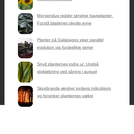
2026 © Web Atelier ApS
Morgendug redder tørstige haveplanter:
Forstå bladenes skjulte evne
Planter på Galápagos viser parallel
evolution via forskellige gener
Privatlivspolitik & Cookies
Snyd planternes indre ur: Undgå
Kontakt Os
stokløbning ved såning i august
Om os
Skovbrande ændrer jordens mikrobiom
og forsinker planternes vækst