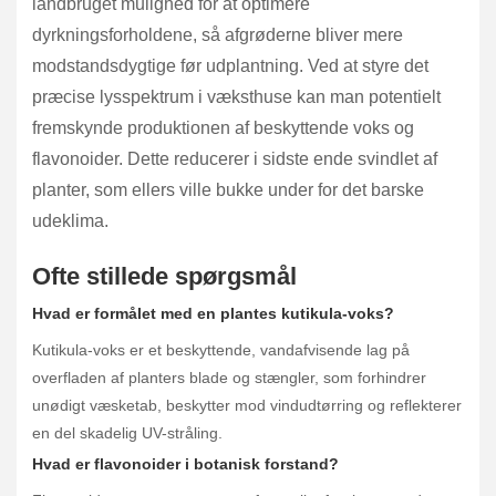
landbruget mulighed for at optimere
dyrkningsforholdene, så afgrøderne bliver mere
modstandsdygtige før udplantning. Ved at styre det
præcise lysspektrum i væksthuse kan man potentielt
fremskynde produktionen af beskyttende voks og
flavonoider. Dette reducerer i sidste ende svindlet af
planter, som ellers ville bukke under for det barske
udeklima.
Ofte stillede spørgsmål
Hvad er formålet med en plantes kutikula-voks?
Kutikula-voks er et beskyttende, vandafvisende lag på
overfladen af planters blade og stængler, som forhindrer
unødigt væsketab, beskytter mod vindudtørring og reflekterer
en del skadelig UV-stråling.
Hvad er flavonoider i botanisk forstand?