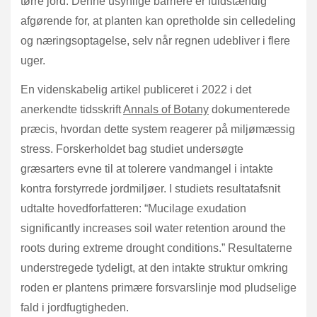
tørre jord. Denne usynlige barriere er fuldstændig
afgørende for, at planten kan opretholde sin celledeling
og næringsoptagelse, selv når regnen udebliver i flere
uger.
En videnskabelig artikel publiceret i 2022 i det
anerkendte tidsskrift
Annals of Botany
dokumenterede
præcis, hvordan dette system reagerer på miljømæssig
stress. Forskerholdet bag studiet undersøgte
græsarters evne til at tolerere vandmangel i intakte
kontra forstyrrede jordmiljøer. I studiets resultatafsnit
udtalte hovedforfatteren: “Mucilage exudation
significantly increases soil water retention around the
roots during extreme drought conditions.” Resultaterne
understregede tydeligt, at den intakte struktur omkring
roden er plantens primære forsvarslinje mod pludselige
fald i jordfugtigheden.