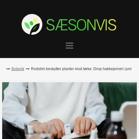
Skip
to
content
Botanik
Rodslim beskytter planter mod tørke: Drop hakkejernet i juni