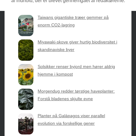
af indhold, der er blevet gennemgået af redaktørerne.
Taiwans gigantiske træer gemmer på
enorm CO2-lagring
Sæsonvis
- Din foretrukne kilde til alt inden for
Miyawaki-skove giver hurtig biodiversitet i
havearbejde og botanik. Få jordnære råd, spændende
skandinaviske byer
nyheder fra botanikkens verden og nemme genveje til
sæsonens grønne glæder.
Solsikker renser byjord men hører aldrig
hjemme i kompost
2026 © Web Atelier ApS
Morgendug redder tørstige haveplanter:
Forstå bladenes skjulte evne
Planter på Galápagos viser parallel
evolution via forskellige gener