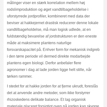
målinger viser en stærk korrelation mellem høj
rodslimproduktion og øget vandtilbageholdelse i
uforstyrrede jordprofiler, kombineret med data der
beviser at hakkejernet drastisk reducerer denne lokale
vandtilbageholdelse, må man logisk udlede, at en
fuldstændig bevarelse af jordstrukturen er den eneste
måde at maksimere plantens naturlige
forsvarskapacitet på. Enhver form for mekanisk indgreb
i den tørre periode vil dermed direkte modarbejde
plantens egen biologi. Derfor anbefaler flere
agronomer i dag at lade jorden ligge helt stille, når
tørken rammer.
I stedet for at hakke jorden for at fjerne ukrudt, foreslås
det at anvende andre metoder, som ikke forstyrrer
rhizoskedens delikate balance. Et lag organisk
materiale placeret forsigtigt oven på jorden kan skygge