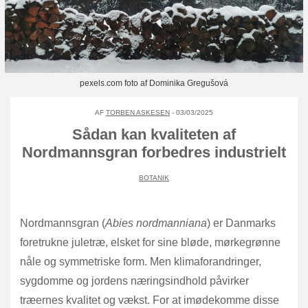
pexels.com foto af Dominika Gregušová
AF
TORBEN ASKESEN
- 03/03/2025
Sådan kan kvaliteten af
Nordmannsgran forbedres industrielt
BOTANIK
Nordmannsgran (
Abies nordmanniana
) er Danmarks
foretrukne juletræ, elsket for sine bløde, mørkegrønne
nåle og symmetriske form. Men klimaforandringer,
sygdomme og jordens næringsindhold påvirker
træernes kvalitet og vækst. For at imødekomme disse