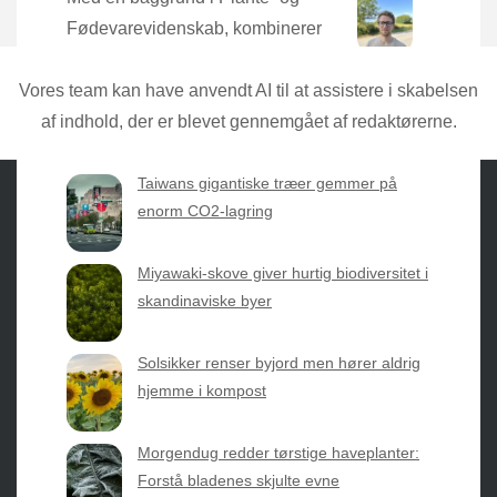
Fødevarevidenskab, kombinerer
Torben den nyeste forskning med
praktisk erfaring direkte fra mulden.
Vores team kan have anvendt AI til at assistere i skabelsen
af indhold, der er blevet gennemgået af redaktørerne.
Taiwans gigantiske træer gemmer på
enorm CO2-lagring
Sæsonvis
- Din foretrukne kilde til alt inden for
Miyawaki-skove giver hurtig biodiversitet i
havearbejde og botanik. Få jordnære råd, spændende
skandinaviske byer
nyheder fra botanikkens verden og nemme genveje til
sæsonens grønne glæder.
Solsikker renser byjord men hører aldrig
hjemme i kompost
2026 © Web Atelier ApS
Morgendug redder tørstige haveplanter:
Forstå bladenes skjulte evne