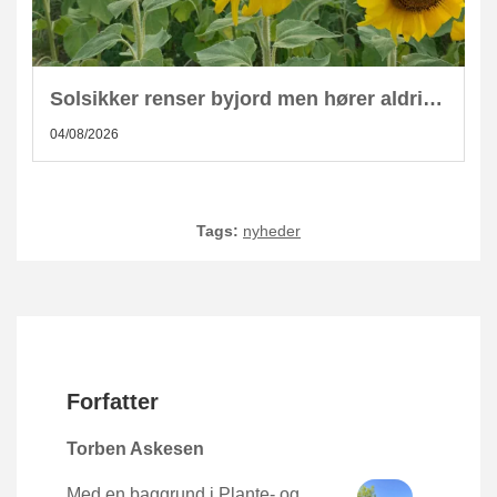
Solsikker renser byjord men hører aldrig hjemme i kompost
04/08/2026
Tags:
nyheder
Forfatter
Torben Askesen
Med en baggrund i Plante- og