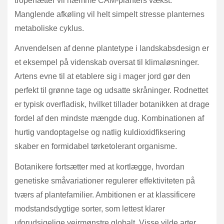
tropenætter vil hæmme CAM-planters vækst.
Manglende afkøling vil helt simpelt stresse planternes
metaboliske cyklus.
Anvendelsen af denne plantetype i landskabsdesign er
et eksempel på videnskab oversat til klimaløsninger.
Artens evne til at etablere sig i mager jord gør den
perfekt til grønne tage og udsatte skråninger. Rodnettet
er typisk overfladisk, hvilket tillader botanikken at drage
fordel af den mindste mængde dug. Kombinationen af
hurtig vandoptagelse og natlig kuldioxidfiksering
skaber en formidabel tørketolerant organisme.
Botanikere fortsætter med at kortlægge, hvordan
genetiske småvariationer regulerer effektiviteten på
tværs af plantefamilier. Ambitionen er at klassificere
modstandsdygtige sorter, som lettest klarer
uforudsigelige vejrmønstre globalt. Visse vilde arter