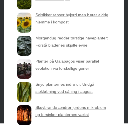
nyheder fra botanikkens verden og nemme genveje til
sæsonens grønne glæder.
Solsikker renser byjord men hører aldrig
hjemme i kompost
2026 © Web Atelier ApS
Morgendug redder tørstige haveplanter:
Forstå bladenes skjulte evne
Planter på Galápagos viser parallel
evolution via forskellige gener
Privatlivspolitik & Cookies
Snyd planternes indre ur: Undgå
Kontakt Os
stokløbning ved såning i august
Om os
Skovbrande ændrer jordens mikrobiom
og forsinker planternes vækst