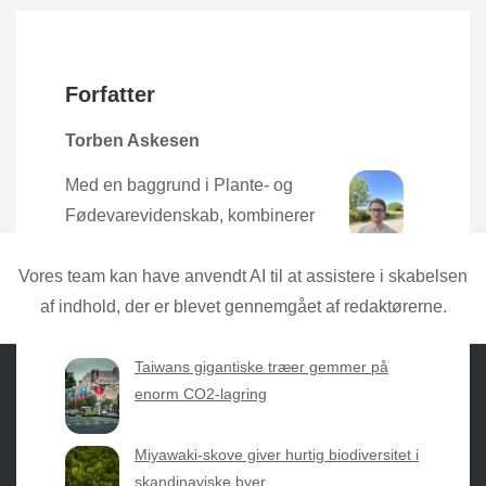
Forfatter
Torben Askesen
Med en baggrund i Plante- og
Fødevarevidenskab, kombinerer
Torben den nyeste forskning med
praktisk erfaring direkte fra mulden.
Vores team kan have anvendt AI til at assistere i skabelsen
af indhold, der er blevet gennemgået af redaktørerne.
Taiwans gigantiske træer gemmer på
enorm CO2-lagring
Sæsonvis
- Din foretrukne kilde til alt inden for
Miyawaki-skove giver hurtig biodiversitet i
havearbejde og botanik. Få jordnære råd, spændende
skandinaviske byer