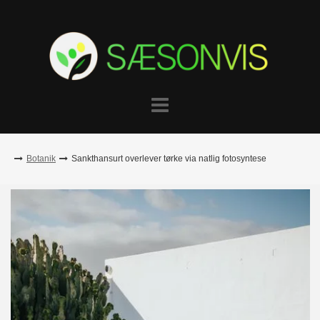
Skip
to
content
Botanik
Sankthansurt overlever tørke via natlig fotosyntese