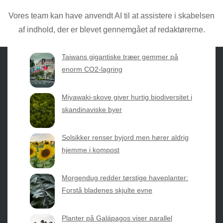
Torben den nyeste forskning med
praktisk erfaring direkte fra mulden.
Vores team kan have anvendt AI til at assistere i skabelsen
af indhold, der er blevet gennemgået af redaktørerne.
Taiwans gigantiske træer gemmer på
enorm CO2-lagring
Sæsonvis
- Din foretrukne kilde til alt inden for
Miyawaki-skove giver hurtig biodiversitet i
havearbejde og botanik. Få jordnære råd, spændende
skandinaviske byer
nyheder fra botanikkens verden og nemme genveje til
sæsonens grønne glæder.
Solsikker renser byjord men hører aldrig
hjemme i kompost
2026 © Web Atelier ApS
Morgendug redder tørstige haveplanter:
Forstå bladenes skjulte evne
Planter på Galápagos viser parallel