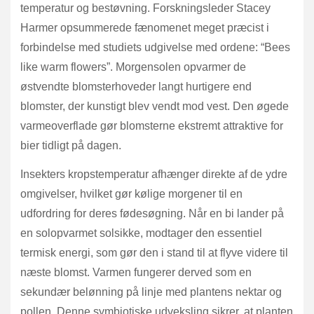
temperatur og bestøvning. Forskningsleder Stacey
Harmer opsummerede fænomenet meget præcist i
forbindelse med studiets udgivelse med ordene: “Bees
like warm flowers”. Morgensolen opvarmer de
østvendte blomsterhoveder langt hurtigere end
blomster, der kunstigt blev vendt mod vest. Den øgede
varmeoverflade gør blomsterne ekstremt attraktive for
bier tidligt på dagen.
Insekters kropstemperatur afhænger direkte af de ydre
omgivelser, hvilket gør kølige morgener til en
udfordring for deres fødesøgning. Når en bi lander på
en solopvarmet solsikke, modtager den essentiel
termisk energi, som gør den i stand til at flyve videre til
næste blomst. Varmen fungerer derved som en
sekundær belønning på linje med plantens nektar og
pollen. Denne symbiotiske udveksling sikrer, at planten