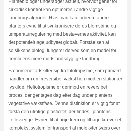
Plantebiologer undersøger aktuelt, hvorvidt gener for
cirkadisk kontrol kan optimeres i andre vigtige
landbrugsafgrøder. Hvis man kan forbedre andre
planters evne til at synkronisere deres blomstring og
temperaturregulering med bestøvernes aktivitet, kan
det potentielt øge udbyttet globalt. Forståelsen af
solsikkens biologi fungerer derved som en model for
fremtidens mere modstandsdygtige landbrug.
Fænomenet adskiller sig fra fototropisme, som primært
handler om en irreversibel vækst hen mod en stationær
lyskilde. Heliotropisme er derimod en reversibel
proces, der gentages dag efter dag under plantens
vegetative vækstfase. Denne distinktion er vigtig for at
forstå den utrolige plasticitet, der findes i plantens
cellevægge. Evnen til at bøje frem og tilbage kræver et
komplekst system for transport af molekyler tværs over