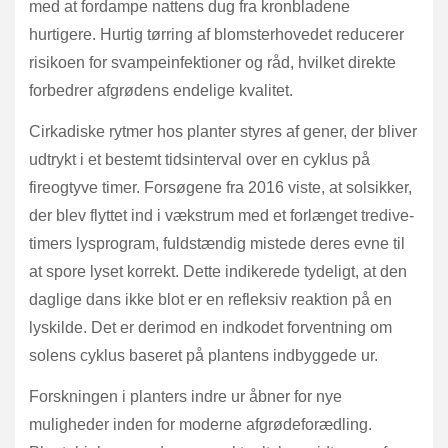
med at fordampe nattens dug fra kronbladene
hurtigere. Hurtig tørring af blomsterhovedet reducerer
risikoen for svampeinfektioner og råd, hvilket direkte
forbedrer afgrødens endelige kvalitet.
Cirkadiske rytmer hos planter styres af gener, der bliver
udtrykt i et bestemt tidsinterval over en cyklus på
fireogtyve timer. Forsøgene fra 2016 viste, at solsikker,
der blev flyttet ind i vækstrum med et forlænget tredive-
timers lysprogram, fuldstændig mistede deres evne til
at spore lyset korrekt. Dette indikerede tydeligt, at den
daglige dans ikke blot er en refleksiv reaktion på en
lyskilde. Det er derimod en indkodet forventning om
solens cyklus baseret på plantens indbyggede ur.
Forskningen i planters indre ur åbner for nye
muligheder inden for moderne afgrødeforædling.