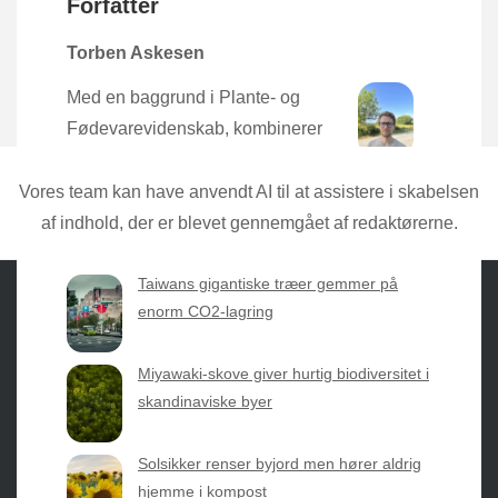
Forfatter
Torben Askesen
Med en baggrund i Plante- og
Fødevarevidenskab, kombinerer
Torben den nyeste forskning med
praktisk erfaring direkte fra mulden.
Vores team kan have anvendt AI til at assistere i skabelsen
af indhold, der er blevet gennemgået af redaktørerne.
Taiwans gigantiske træer gemmer på
enorm CO2-lagring
Sæsonvis
- Din foretrukne kilde til alt inden for
Miyawaki-skove giver hurtig biodiversitet i
havearbejde og botanik. Få jordnære råd, spændende
skandinaviske byer
nyheder fra botanikkens verden og nemme genveje til
sæsonens grønne glæder.
Solsikker renser byjord men hører aldrig
hjemme i kompost