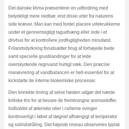
Det danske klima præsenterer en udfordring med
betydeligt mere nedbør, end disse urter fra naturens
side kræver. Man kan med fordel placere urtekrukkerne
under et gennemsigtigt tagudhæng eller inde i et
drivhus for at kontrollere jordfugtigheden minutiøst.
Frilandsdyrkning forudsætter brug af forhøjede bede
samt specielle grusblandinger for at lede
overskydende regnvand hurtigt væk. Den præcise
manøvrering af vandbalancen er helt essentiel for at
kickstarte de interne biokemiske processer.
Den korrekte timing af selve høsten udgør det næste
kritiske trin for at bevare de fremtvungne aromastoffer.
Indholdet af æteriske olier i cellerne svinger
kontinuerligt i løbet af døgnet afhængigt af temperatur
og solindstråling. Det højeste niveau observeres typisk