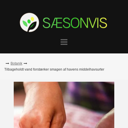
Skip
to
content
Botanik
Tilbageholdt vand forstærker smagen af havens middelhavsurter