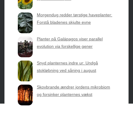
2026 © Web Atelier ApS
Morgendug redder tørstige haveplanter:
Forstå bladenes skjulte evne
Planter på Galápagos viser parallel
evolution via forskellige gener
Privatlivspolitik & Cookies
Snyd planternes indre ur: Undgå
Kontakt Os
stokløbning ved såning i august
Om os
Skovbrande ændrer jordens mikrobiom
og forsinker planternes vækst