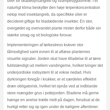
over for skadedyrsangreb og svampesygdomme. I et
naturligt klima beskytter den høje terpenkoncentration
netop mod insektangreb, da specifikke olier er
decideret giftige for bladædende insekter. En stor,
overgødet og overvandet plante mister derfor både sin
stærke smag og sit biologiske forsvar.
Implementeringen af tørkestress kræver stor
tålmodighed samt evnen til at aflæse planternes
visuelle signaler. Jorden skal have tilladelse til at tørre
fuldstændigt ud mellem vandingerne, hvilket tvinger det
underjordiske rodsystem til at vokse nedad. Hvis
dyrkningen foregår i krukker, er et særdeles effektivt
dræn obligatorisk, hvilket let opnås ved at indblande
store mængder grus i pottejorden. Bladene må gerne
hænge en anelse trætte midt på dagen, forudsat at de
hurtigt retter sig op igen under de køligere aftentimer.