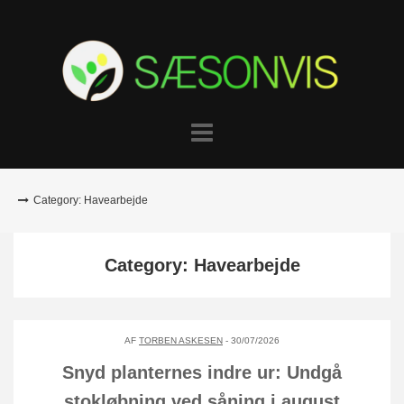
Skip
to
content
Category: Havearbejde
Category: Havearbejde
AF
TORBEN ASKESEN
- 30/07/2026
Snyd planternes indre ur: Undgå
stokløbning ved såning i august