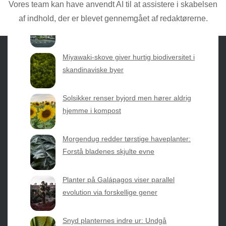
Vores team kan have anvendt AI til at assistere i skabelsen
Taiwans gigantiske træer gemmer på
af indhold, der er blevet gennemgået af redaktørerne.
enorm CO2-lagring
Miyawaki-skove giver hurtig biodiversitet i
skandinaviske byer
Sæsonvis
- Din foretrukne kilde til alt inden for
Solsikker renser byjord men hører aldrig
havearbejde og botanik. Få jordnære råd, spændende
hjemme i kompost
nyheder fra botanikkens verden og nemme genveje til
sæsonens grønne glæder.
Morgendug redder tørstige haveplanter:
2026 © Web Atelier ApS
Forstå bladenes skjulte evne
Planter på Galápagos viser parallel
evolution via forskellige gener
Snyd planternes indre ur: Undgå