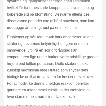
opvarmning igangsætter saftstigningen i stammen,
hvilket får træernes sarte knopper til at svulme op og
forberede sig på blomstring. Desværre efterfølges
disse varme perioder ofte af hård nattefrost, som kan
ødelægge årets frugthøst på en enkelt nat.
Problemet opstår, fordi mørk bark absorberer solens
stråler og opvarmes betydeligt hurtigere end den
omgivende luft. På en solrig forårsdag kan
temperaturen lige under barken være adskillige grader
højere end lufttemperaturen. Dette skaber et lokalt,
kunstigt mikroklima inde i træet, som snyder dets
biologiske ur til at tro, at faren for frost er drevet over.
For at modvirke denne uheldige reaktion benytter
gartnere en ældgammel teknik kaldet træhvidtning,
hvor stammerne smøres ind i læsket kalk.