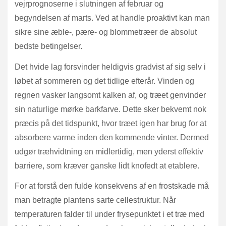
vejrprognoserne i slutningen af februar og
begyndelsen af marts. Ved at handle proaktivt kan man
sikre sine æble-, pære- og blommetræer de absolut
bedste betingelser.
Det hvide lag forsvinder heldigvis gradvist af sig selv i
løbet af sommeren og det tidlige efterår. Vinden og
regnen vasker langsomt kalken af, og træet genvinder
sin naturlige mørke barkfarve. Dette sker bekvemt nok
præcis på det tidspunkt, hvor træet igen har brug for at
absorbere varme inden den kommende vinter. Dermed
udgør træhvidtning en midlertidig, men yderst effektiv
barriere, som kræver ganske lidt knofedt at etablere.
For at forstå den fulde konsekvens af en frostskade må
man betragte plantens sarte cellestruktur. Når
temperaturen falder til under frysepunktet i et træ med