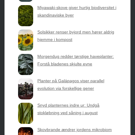
Sæsonvis
- Din foretrukne kilde til alt inden for
Miyawaki-skove giver hurtig biodiversitet i
havearbejde og botanik. Få jordnære råd, spændende
skandinaviske byer
nyheder fra botanikkens verden og nemme genveje til
sæsonens grønne glæder.
Solsikker renser byjord men hører aldrig
hjemme i kompost
2026 © Web Atelier ApS
Morgendug redder tørstige haveplanter:
Forstå bladenes skjulte evne
Planter på Galápagos viser parallel
evolution via forskellige gener
Privatlivspolitik & Cookies
Snyd planternes indre ur: Undgå
Kontakt Os
stokløbning ved såning i august
Om os
Skovbrande ændrer jordens mikrobiom