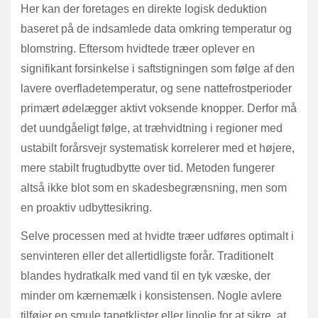
Her kan der foretages en direkte logisk deduktion
baseret på de indsamlede data omkring temperatur og
blomstring. Eftersom hvidtede træer oplever en
signifikant forsinkelse i saftstigningen som følge af den
lavere overfladetemperatur, og sene nattefrostperioder
primært ødelægger aktivt voksende knopper. Derfor må
det uundgåeligt følge, at træhvidtning i regioner med
ustabilt forårsvejr systematisk korrelerer med et højere,
mere stabilt frugtudbytte over tid. Metoden fungerer
altså ikke blot som en skadesbegrænsning, men som
en proaktiv udbyttesikring.
Selve processen med at hvidte træer udføres optimalt i
senvinteren eller det allertidligste forår. Traditionelt
blandes hydratkalk med vand til en tyk væske, der
minder om kærnemælk i konsistensen. Nogle avlere
tilføjer en smule tapetklister eller linolie for at sikre, at