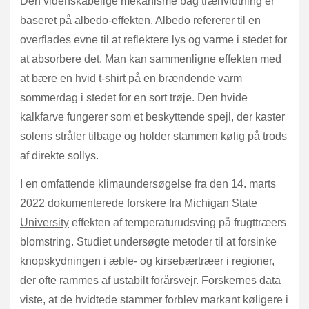
Den videnskabelige mekanisme bag træhvidtning er
baseret på albedo-effekten. Albedo refererer til en
overflades evne til at reflektere lys og varme i stedet for
at absorbere det. Man kan sammenligne effekten med
at bære en hvid t-shirt på en brændende varm
sommerdag i stedet for en sort trøje. Den hvide
kalkfarve fungerer som et beskyttende spejl, der kaster
solens stråler tilbage og holder stammen kølig på trods
af direkte sollys.
I en omfattende klimaundersøgelse fra den 14. marts
2022 dokumenterede forskere fra
Michigan State
University
effekten af temperaturudsving på frugttræers
blomstring. Studiet undersøgte metoder til at forsinke
knopskydningen i æble- og kirsebærtræer i regioner,
der ofte rammes af ustabilt forårsvejr. Forskernes data
viste, at de hvidtede stammer forblev markant køligere i