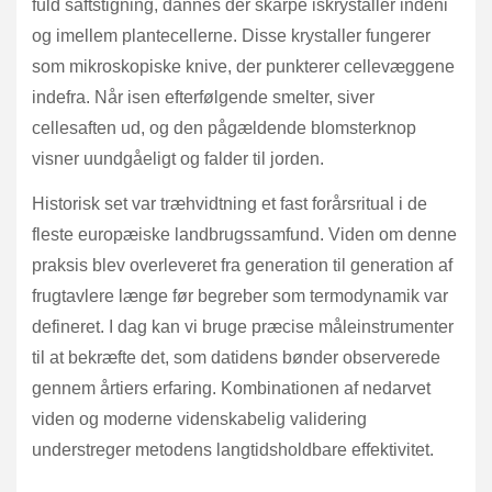
fuld saftstigning, dannes der skarpe iskrystaller indeni
og imellem plantecellerne. Disse krystaller fungerer
som mikroskopiske knive, der punkterer cellevæggene
indefra. Når isen efterfølgende smelter, siver
cellesaften ud, og den pågældende blomsterknop
visner uundgåeligt og falder til jorden.
Historisk set var træhvidtning et fast forårsritual i de
fleste europæiske landbrugssamfund. Viden om denne
praksis blev overleveret fra generation til generation af
frugtavlere længe før begreber som termodynamik var
defineret. I dag kan vi bruge præcise måleinstrumenter
til at bekræfte det, som datidens bønder observerede
gennem årtiers erfaring. Kombinationen af nedarvet
viden og moderne videnskabelig validering
understreger metodens langtidsholdbare effektivitet.