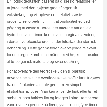
En logisk deduktion baseret på disse korrelationer er,
at jorde med den højeste grad af organisk
voksbelægning vil opleve den relativt største
procentvise forbedring i infiltrationshastighed ved
påføring af ekstrakt. Jorde, der allerede har en lav
hydrofobi, vil derimod kun udvise marginale ændringer
i deres hydrologiske profil under fuldstændig identisk
behandling. Dette gør metoden overvejende relevant
for udprægede problemområder med høj koncentration
af tørt organisk materiale og svær udtørring.
For at overføre den teoretiske viden til praktisk
anvendelse skal de overfladeaktive stoffer først frigøres
fra det rå plantemateriale gennem en simpel
ekstraktionsproces. Man kan anvende frisk eller tørret
sæbeurt, som hakkes fint og lægges i blød i tempereret
vand over en periode på fireogtyve til otteogfyrre timer.