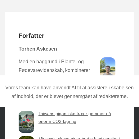
Forfatter
Torben Askesen
Med en baggrund i Plante- og
Fødevarevidenskab, kombinerer
Torben den nyeste forskning med
praktisk erfaring direkte fra mulden.
Vores team kan have anvendt AI til at assistere i skabelsen
af indhold, der er blevet gennemgået af redaktørerne.
Taiwans gigantiske træer gemmer på
enorm CO2-lagring
Sæsonvis
- Din foretrukne kilde til alt inden for
Miyawaki-skove giver hurtig biodiversitet i