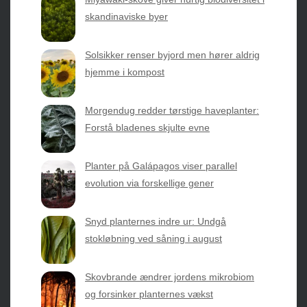
havearbejde og botanik. Få jordnære råd, spændende
skandinaviske byer
nyheder fra botanikkens verden og nemme genveje til
sæsonens grønne glæder.
Solsikker renser byjord men hører aldrig
hjemme i kompost
2026 © Web Atelier ApS
Morgendug redder tørstige haveplanter:
Forstå bladenes skjulte evne
Planter på Galápagos viser parallel
evolution via forskellige gener
Privatlivspolitik & Cookies
Snyd planternes indre ur: Undgå
Kontakt Os
stokløbning ved såning i august
Om os
Skovbrande ændrer jordens mikrobiom
og forsinker planternes vækst