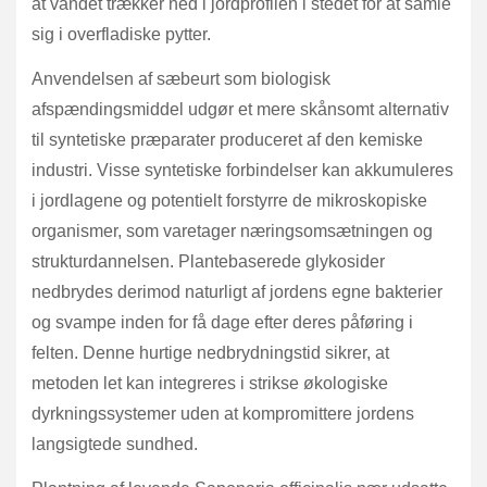
at vandet trækker ned i jordprofilen i stedet for at samle
sig i overfladiske pytter.
Anvendelsen af sæbeurt som biologisk
afspændingsmiddel udgør et mere skånsomt alternativ
til syntetiske præparater produceret af den kemiske
industri. Visse syntetiske forbindelser kan akkumuleres
i jordlagene og potentielt forstyrre de mikroskopiske
organismer, som varetager næringsomsætningen og
strukturdannelsen. Plantebaserede glykosider
nedbrydes derimod naturligt af jordens egne bakterier
og svampe inden for få dage efter deres påføring i
felten. Denne hurtige nedbrydningstid sikrer, at
metoden let kan integreres i strikse økologiske
dyrkningssystemer uden at kompromittere jordens
langsigtede sundhed.