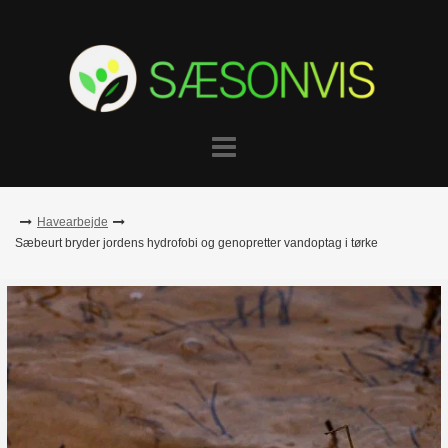
Skip
to
content
Havearbejde
Sæbeurt bryder jordens hydrofobi og genopretter vandoptag i tørke