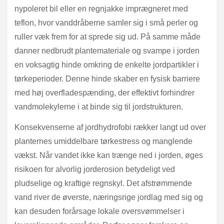
nypoleret bil eller en regnjakke imprægneret med
teflon, hvor vanddråberne samler sig i små perler og
ruller væk frem for at sprede sig ud. På samme måde
danner nedbrudt plantemateriale og svampe i jorden
en voksagtig hinde omkring de enkelte jordpartikler i
tørkeperioder. Denne hinde skaber en fysisk barriere
med høj overfladespænding, der effektivt forhindrer
vandmolekylerne i at binde sig til jordstrukturen.
Konsekvenserne af jordhydrofobi rækker langt ud over
planternes umiddelbare tørkestress og manglende
vækst. Når vandet ikke kan trænge ned i jorden, øges
risikoen for alvorlig jorderosion betydeligt ved
pludselige og kraftige regnskyl. Det afstrømmende
vand river de øverste, næringsrige jordlag med sig og
kan desuden forårsage lokale oversvømmelser i