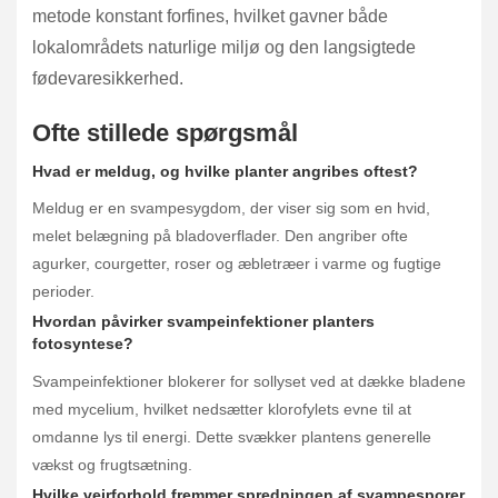
metode konstant forfines, hvilket gavner både
lokalområdets naturlige miljø og den langsigtede
fødevaresikkerhed.
Ofte stillede spørgsmål
Hvad er meldug, og hvilke planter angribes oftest?
Meldug er en svampesygdom, der viser sig som en hvid,
melet belægning på bladoverflader. Den angriber ofte
agurker, courgetter, roser og æbletræer i varme og fugtige
perioder.
Hvordan påvirker svampeinfektioner planters
fotosyntese?
Svampeinfektioner blokerer for sollyset ved at dække bladene
med mycelium, hvilket nedsætter klorofylets evne til at
omdanne lys til energi. Dette svækker plantens generelle
vækst og frugtsætning.
Hvilke vejrforhold fremmer spredningen af svampesporer