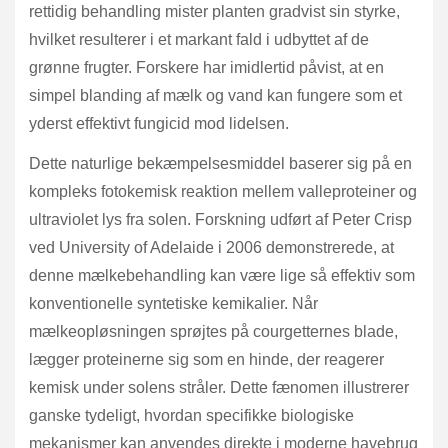
rettidig behandling mister planten gradvist sin styrke,
hvilket resulterer i et markant fald i udbyttet af de
grønne frugter. Forskere har imidlertid påvist, at en
simpel blanding af mælk og vand kan fungere som et
yderst effektivt fungicid mod lidelsen.
Dette naturlige bekæmpelsesmiddel baserer sig på en
kompleks fotokemisk reaktion mellem valleproteiner og
ultraviolet lys fra solen. Forskning udført af Peter Crisp
ved University of Adelaide i 2006 demonstrerede, at
denne mælkebehandling kan være lige så effektiv som
konventionelle syntetiske kemikalier. Når
mælkeopløsningen sprøjtes på courgetternes blade,
lægger proteinerne sig som en hinde, der reagerer
kemisk under solens stråler. Dette fænomen illustrerer
ganske tydeligt, hvordan specifikke biologiske
mekanismer kan anvendes direkte i moderne havebrug