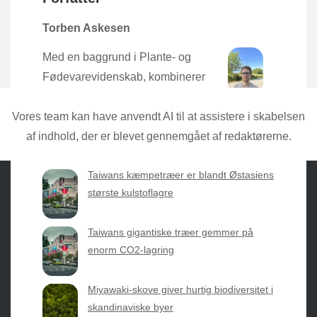
Torben Askesen
Med en baggrund i Plante- og
Fødevarevidenskab, kombinerer
Torben den nyeste forskning med
praktisk erfaring direkte fra mulden.
Vores team kan have anvendt AI til at assistere i skabelsen
af indhold, der er blevet gennemgået af redaktørerne.
Taiwans kæmpetræer er blandt Østasiens
største kulstoflagre
Sæsonvis
- Din foretrukne kilde til alt inden for
Taiwans gigantiske træer gemmer på
havearbejde og botanik. Få jordnære råd, spændende
enorm CO2-lagring
nyheder fra botanikkens verden og nemme genveje til
sæsonens grønne glæder.
Miyawaki-skove giver hurtig biodiversitet i
skandinaviske byer