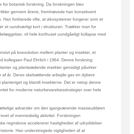
e for botanisk forskning. Da forskningen blev
ge artikler gennem årene, fremhævede han konsekvent
em. Han forklarede ofte, at økosystemer fungerer som et
ør et uundværligt kort i strukturen. Trækker man for
læggelser, vil hele korthuset uundgåeligt kollapse med
ensivt på koevolution mellem planter og insekter, et
 kollegaen Paul Ehrlich i 1964. Denne forskning
lanter og planteædende insekter gensidigt påvirker
er af år. Deres skelsættende arbejde gav en dybere
 i planteriget og blandt insekterne. Det er netop denne
ntet for moderne naturbevarelsesstrategier over hele
utrættelige advarsler om den igangværende masseuddøen
revet af menneskelig aktivitet. Forskningen
iske regnskove accelererer hastigheden af udryddelser
s historie. Han understregede vigtigheden af at