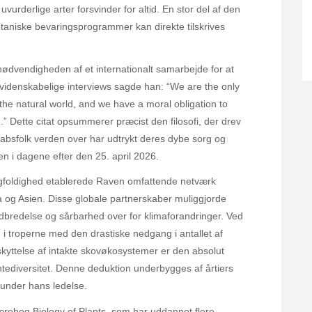
urderlige arter forsvinder for altid. En stor del af den
otaniske bevaringsprogrammer kan direkte tilskrives
nødvendigheden af et internationalt samarbejde for at
e videnskabelige interviews sagde han: “We are the only
the natural world, and we have a moral obligation to
th.” Dette citat opsummerer præcist den filosofi, der drev
skabsfolk verden over har udtrykt deres dybe sorg og
en i dagene efter den 25. april 2026.
ngfoldighed etablerede Raven omfattende netværk
a og Asien. Disse globale partnerskaber muliggjorde
udbredelse og sårbarhed over for klimaforandringer. Ved
 i troperne med den drastiske nedgang i antallet af
kyttelse af intakte skovøkosystemer er den absolut
ntediversitet. Denne deduktion underbygges af årtiers
t under hans ledelse.
rebog Biology of Plants, som har uddannet flere