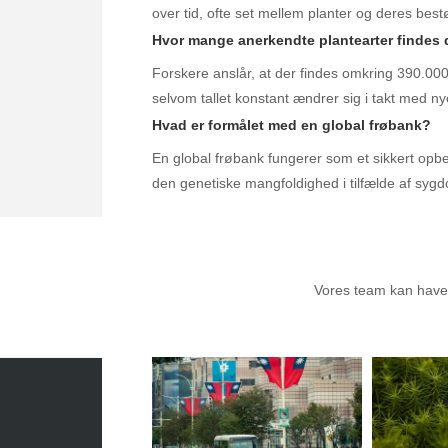
over tid, ofte set mellem planter og deres best
Hvor mange anerkendte plantearter findes 
Forskere anslår, at der findes omkring 390.00
selvom tallet konstant ændrer sig i takt med n
Hvad er formålet med en global frøbank?
En global frøbank fungerer som et sikkert opbev
den genetiske mangfoldighed i tilfælde af sygd
Anbef
Vores team kan have a
Sæsonvis
- Din foretrukne kilde til alt