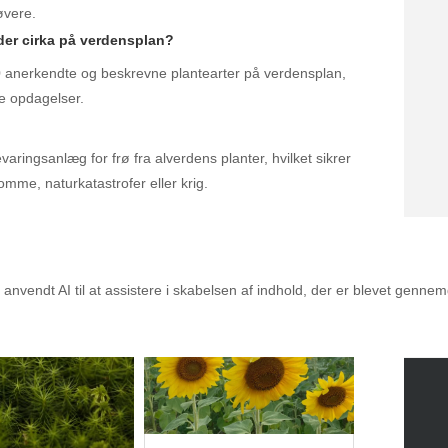
øvere.
der cirka på verdensplan?
0 anerkendte og beskrevne plantearter på verdensplan,
ye opdagelser.
aringsanlæg for frø fra alverdens planter, hvilket sikrer
omme, naturkatastrofer eller krig.
alet til dig
nvendt AI til at assistere i skabelsen af indhold, der er blevet genne