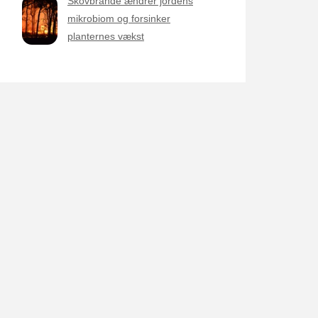
Skovbrande ændrer jordens
mikrobiom og forsinker
planternes vækst