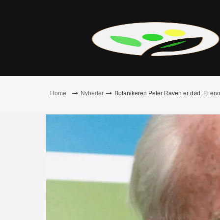
Skip
to
content
Home
Nyheder
Botanikeren Peter Raven er død: Et enor