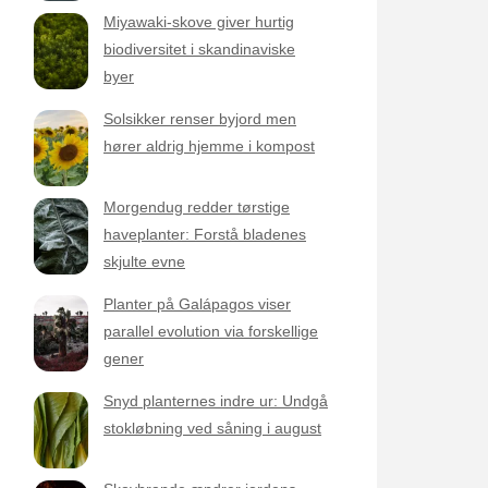
Miyawaki-skove giver hurtig
biodiversitet i skandinaviske
byer
Solsikker renser byjord men
hører aldrig hjemme i kompost
Morgendug redder tørstige
haveplanter: Forstå bladenes
skjulte evne
Planter på Galápagos viser
parallel evolution via forskellige
gener
Snyd planternes indre ur: Undgå
stokløbning ved såning i august