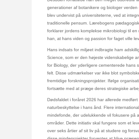
generationer af botanikere og biologer verden
blev undervist på universiteterne, ved at inte
traditionelle pensum. Lærebogens pædagogisk
forklarer jordens komplekse mikrobiologi til 
han, at hans viden og passion for faget ville lev
Hans indsats for miljøet indbragte ham adskilli
Science, som er den højeste videnskabelige a
for Biology, der yderligere cementerede hans s
felt. Disse udmærkelser var ikke blot symbolske
fremtidige forskningsprojekter. Ifølge organisa
fortsætte med at præge deres strategiske arbe
Dødsfaldet i foråret 2026 har allerede medført
naturbeskyttelse i hans ånd. Flere internation
mindefonde, der udelukkende vil fokusere på a
områder. Dette initiativ skal fungere som et
over seks årtier af sit liv på at studere og fo
disse mindeprojekter forventes at blive præsen