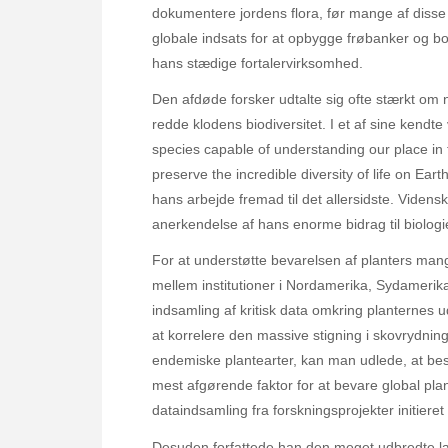
dokumentere jordens flora, før mange af disse uv
globale indsats for at opbygge frøbanker og b
hans stædige fortalervirksomhed.
Den afdøde forsker udtalte sig ofte stærkt om 
redde klodens biodiversitet. I et af sine kendt
species capable of understanding our place in 
preserve the incredible diversity of life on Ear
hans arbejde fremad til det allersidste. Viden
anerkendelse af hans enorme bidrag til biologi
For at understøtte bevarelsen af planters ma
mellem institutioner i Nordamerika, Sydamerik
indsamling af kritisk data omkring planternes 
at korrelere den massive stigning i skovrydning
endemiske plantearter, kan man udlede, at bes
mest afgørende faktor for at bevare global pla
dataindsamling fra forskningsprojekter initiere
Desuden forfattede han den meget udbredte læ