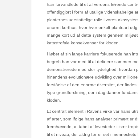
han forvandlede til et af verdens førende centr
offentliggjort i form af utallige videnskabeli
planternes uerstattelige rolle i vores økosyst
enormt korthus, hvor hver enkelt planteart udg
mange kort ud af dette system gennem miljøøde
katastrofale konsekvenser for kloden.
I løbet af sin lange karriere fokuserede han int
begreb han var med til at definere sammen med
demonstrerede med stor tydelighed, hvordan p
hinandens evolutionære udvikling over million
forståelse af den enorme diversitet, der findes
type grundforskning, der i dag danner fundame
kloden.
Et centralt element i Ravens virke var hans 
af arter, som ifølge hans analyser primært er d
fremhævede, at tabet af levesteder i især trop
til et niveau, der aldrig før er set i mennesket