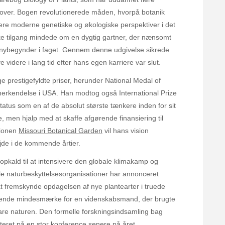
 over. Bogen revolutionerede måden, hvorpå botanik
grere moderne genetiske og økologiske perspektiver i det
e tilgang mindede om en dygtig gartner, der nænsomt
en nybegynder i faget. Gennem denne udgivelse sikrede
e videre i lang tid efter hans egen karriere var slut.
ge prestigefyldte priser, herunder National Medal of
nerkendelse i USA. Han modtog også International Prize
tatus som en af de absolut største tænkere inden for sit
, men hjalp med at skaffe afgørende finansiering til
tionen
Missouri Botanical Garden
vil hans vision
jde i de kommende årtier.
 opkald til at intensivere den globale klimakamp og
ale naturbeskyttelsesorganisationer har annonceret
t fremskynde opdagelsen af nye plantearter i truede
 levende mindesmærke for en videnskabsmand, der brugte
rsvare naturen. Den formelle forskningsindsamling bag
teret på en stor konference senere på året.