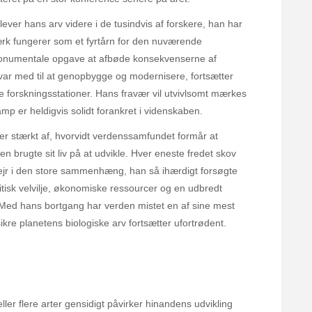
ever hans arv videre i de tusindvis af forskere, han har
værk fungerer som et fyrtårn for den nuværende
n monumentale opgave at afbøde konsekvenserne af
var med til at genopbygge og modernisere, fortsætter
 forskningsstationer. Hans fravær vil utvivlsomt mærkes
mp er heldigvis solidt forankret i videnskaben.
r stærkt af, hvorvidt verdenssamfundet formår at
 brugte sit liv på at udvikle. Hver eneste fredet skov
ejr i den store sammenhæng, han så ihærdigt forsøgte
itisk velvilje, økonomiske ressourcer og en udbredt
. Med hans bortgang har verden mistet en af sine mest
re planetens biologiske arv fortsætter ufortrødent.
ller flere arter gensidigt påvirker hinandens udvikling