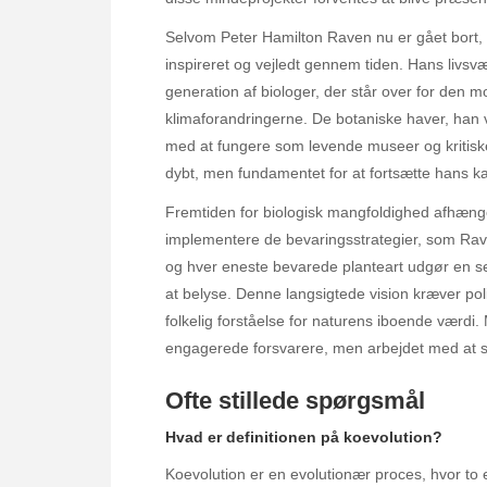
Selvom Peter Hamilton Raven nu er gået bort, l
inspireret og vejledt gennem tiden. Hans livs
generation af biologer, der står over for de
klimaforandringerne. De botaniske haver, han 
med at fungere som levende museer og kritiske
dybt, men fundamentet for at fortsætte hans ka
Fremtiden for biologisk mangfoldighed afhænge
implementere de bevaringsstrategier, som Raven
og hver eneste bevarede planteart udgør en s
at belyse. Denne langsigtede vision kræver pol
folkelig forståelse for naturens iboende værdi
engagerede forsvarere, men arbejdet med at sik
Ofte stillede spørgsmål
Hvad er definitionen på koevolution?
Koevolution er en evolutionær proces, hvor to e