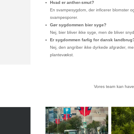
Hvad er anther-smut?
En svampesygdom, der inficerer blomster og 
svampesporer.
Gør sygdommen bier syge?
Nej, bier bliver ikke syge, men de bliver sny
Er sygdommen farlig for dansk landbrug
Nej, den angriber ikke dyrkede afgrøder, me
plantevækst.
Anbef
Vores team kan have a
Sæsonvis
- Din foretrukne kilde til alt