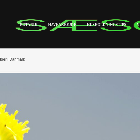
BOTANIK
HAVEARBEJDE
HUSHOLDNINGSTIPS
V
e bier i Danmark