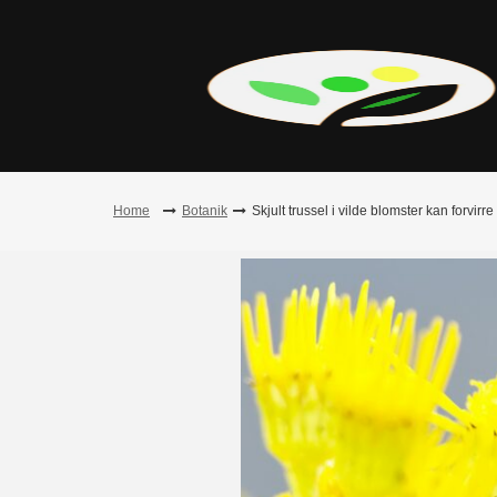
Skip
to
content
Home
Botanik
Skjult trussel i vilde blomster kan forvirr