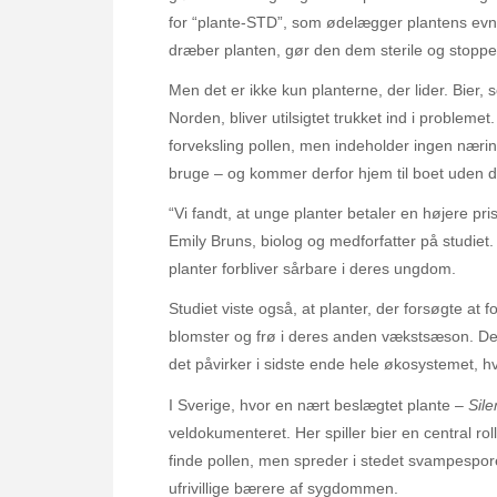
for “plante-STD”, som ødelægger plantens evn
dræber planten, gør den dem sterile og stoppe
Men det er ikke kun planterne, der lider. Bier,
Norden, bliver utilsigtet trukket ind i probleme
forveksling pollen, men indeholder ingen nærin
bruge – og kommer derfor hjem til boet uden det
“Vi fandt, at unge planter betaler en højere p
Emily Bruns, biolog og medforfatter på studie
planter forbliver sårbare i deres ungdom.
Studiet viste også, at planter, der forsøgte at
blomster og frø i deres anden vækstsæson. Det
det påvirker i sidste ende hele økosystemet, h
I Sverige, hvor en nært beslægtet plante –
Sile
veldokumenteret. Her spiller bier en central r
finde pollen, men spreder i stedet svampesporer
ufrivillige bærere af sygdommen.