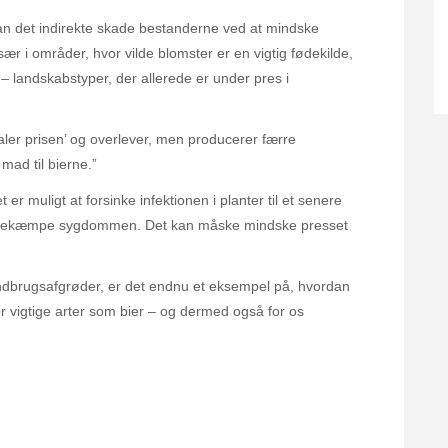
an det indirekte skade bestanderne ved at mindske
r i områder, hvor vilde blomster er en vigtig fødekilde,
 landskabstyper, der allerede er under pres i
aler prisen’ og overlever, men producerer færre
mad til bierne.”
r muligt at forsinke infektionen i planter til et senere
l at bekæmpe sygdommen. Det kan måske mindske presset
andbrugsafgrøder, er det endnu et eksempel på, hvordan
r vigtige arter som bier – og dermed også for os