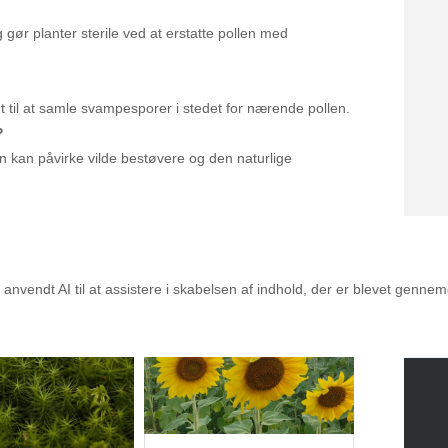
gør planter sterile ved at erstatte pollen med
dt til at samle svampesporer i stedet for nærende pollen.
?
n kan påvirke vilde bestøvere og den naturlige
alet til dig
nvendt AI til at assistere i skabelsen af indhold, der er blevet genne