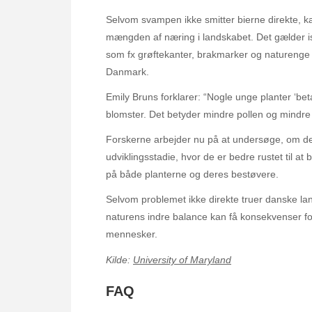
Selvom svampen ikke smitter bierne direkte, k
mængden af næring i landskabet. Det gælder isæ
som fx grøftekanter, brakmarker og naturenge –
Danmark.
Emily Bruns forklarer: “Nogle unge planter ‘bet
blomster. Det betyder mindre pollen og mindre 
Forskerne arbejder nu på at undersøge, om det e
udviklingsstadie, hvor de er bedre rustet ti
på både planterne og deres bestøvere.
Selvom problemet ikke direkte truer danske l
naturens indre balance kan få konsekvenser fo
mennesker.
Kilde:
University of Maryland
FAQ