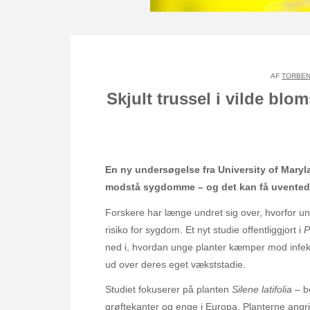
AF
TORBEN
Skjult trussel i vilde blo
En ny undersøgelse fra University of Maryla
modstå sygdomme – og det kan få uventede 
Forskere har længe undret sig over, hvorfor ung
risiko for sygdom. Et nyt studie offentliggjort i
P
ned i, hvordan unge planter kæmper mod infek
ud over deres eget vækststadie.
Studiet fokuserer på planten
Silene latifolia
– be
grøftekanter og enge i Europa. Planterne an