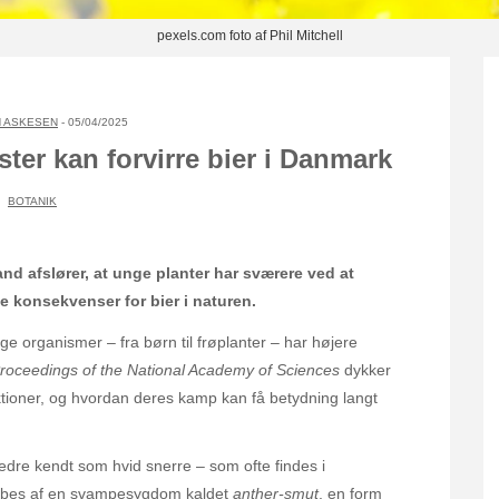
pexels.com foto af Phil Mitchell
 ASKESEN
- 05/04/2025
mster kan forvirre bier i Danmark
BOTANIK
nd afslører, at unge planter har sværere ved at
konsekvenser for bier i naturen.
e organismer – fra børn til frøplanter – har højere
roceedings of the National Academy of Sciences
dykker
tioner, og hvordan deres kamp kan få betydning langt
dre kendt som hvid snerre – som ofte findes i
gribes af en svampesygdom kaldet
anther-smut
, en form