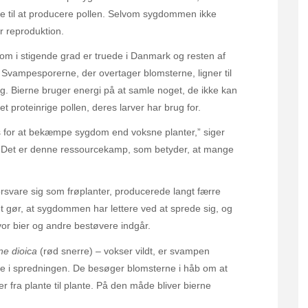
e til at producere pollen. Selvom sygdommen ikke
r reproduktion.
 som i stigende grad er truede i Danmark og resten af
t. Svampesporerne, der overtager blomsterne, ligner til
g. Bierne bruger energi på at samle noget, de ikke kan
 proteinrige pollen, deres larver har brug for.
ris for at bekæmpe sygdom end voksne planter,” siger
t. Det er denne ressourcekamp, som betyder, at mange
 forsvare sig som frøplanter, producerede langt færre
 gør, at sygdommen har lettere ved at sprede sig, og
vor bier og andre bestøvere indgår.
ne dioica
(rød snerre) – vokser vildt, er svampen
olle i spredningen. De besøger blomsterne i håb om at
 fra plante til plante. På den måde bliver bierne