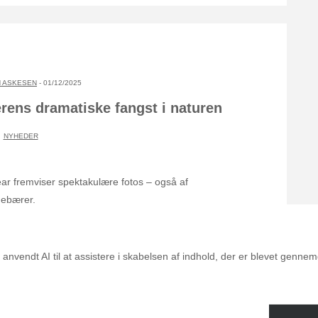
 ASKESEN
- 01/12/2025
rens dramatiske fangst i naturen
NYHEDER
Year fremviser spektakulære fotos – også af
debærer.
nvendt AI til at assistere i skabelsen af indhold, der er blevet genne