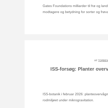
Gates Foundations milliarder til frø og lan
modtagere og betydning for sorter og frøva
AF
TORBEN
ISS-forsøg: Planter over
ISS-botanik i februar 2026: planteovervågni
rodmiljøet under mikrogravitation.