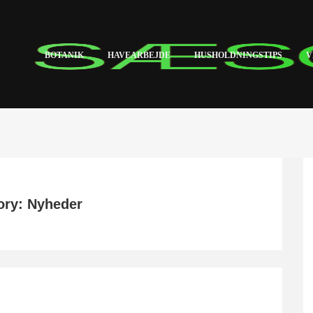
BOTANIK
HAVEARBEJDE
HUSHOLDNINGSTIPS
V
ory: Nyheder