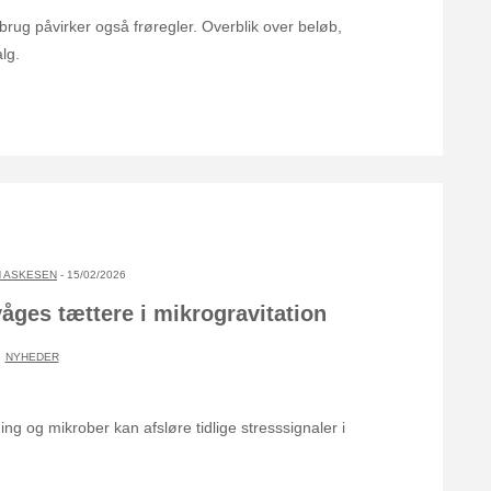
dbrug påvirker også frøregler. Overblik over beløb,
lg.
 ASKESEN
- 15/02/2026
våges tættere i mikrogravitation
NYHEDER
ng og mikrober kan afsløre tidlige stresssignaler i