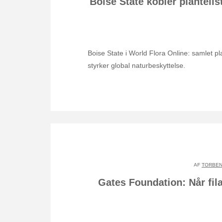
Boise State kobler plantelis
Boise State i World Flora Online: samlet pl
styrker global naturbeskyttelse.
AF
TORBEN
Gates Foundation: Når fil